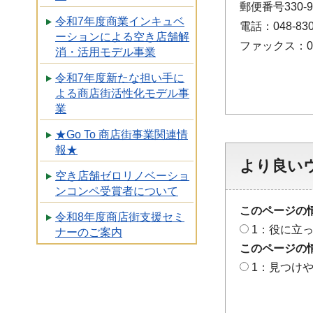
郵便番号330
令和7年度商業インキュベ
電話：048-830
ーションによる空き店舗解
ファックス：048
消・活用モデル事業
令和7年度新たな担い手に
よる商店街活性化モデル事
業
★Go To 商店街事業関連情
報★
より良い
空き店舗ゼロリノベーショ
ンコンペ受賞者について
このページの
令和8年度商店街支援セミ
1：役に立
ナーのご案内
このページの
1：見つけ