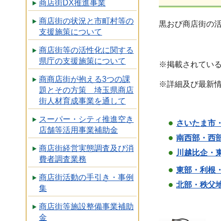
商店街DX推進事業
商店街の状況と市町村等の
黒おび商店街の
支援施策について
商店街等の活性化に関する
県庁の支援施策について
※掲載されてい
商商店街が抱える3つの課
※詳細及び最新
題とその方策 埼玉県商店
街人材育成事業を通して
スーパー・シティ推進空き
さいたま市・
店舗等活用事業補助金
南西部・西部
商店街経営実態調査及び消
川越比企・東
費者調査業務
東部・利根・
商店街活動の手引き・事例
北部・秩父地
集
商店街等施設整備事業補助
金