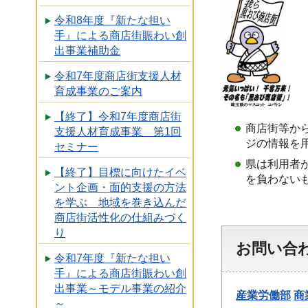
令和8年度『新たな担い
手』による商店街賑わい創
出事業補助金
令和7年度商店街支援人材
育成事業のご案内
【終了】令和7年度商店街
商店街等か
支援人材育成事業 第1回
ジの情報を
セミナー
県は利用者
【終了】目標に向けたイベ
を負わない
ント企画・面的支援の方法
を学ぶ 地域を巻き込んだ
商店街活性化の仕組みづく
り
お問い合
令和7年度『新たな担い
手』による商店街賑わい創
出事業～モデル事業の紹介
産業労働部
商
～