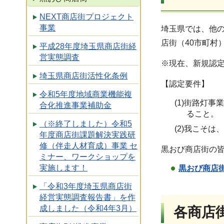
NEXT商店街プロジェクト
事業
埼玉県では、他の
店街（40市町村
平成28年度埼玉県商店街経
営実態調査
※現在、新規認
埼玉県商店街活性化条例
【認定要件】
令和5年度地域商業機能複
(1)街路灯
合化推進事業補助金
ること。
（※終了しました）令和5
(2)我こそ
年度商店街課題解決実践研
修（伴走人材育成）事業 セ
黒おび商店街の
ミナー、ワークショップを
実施します！
黒おび商店街
「令和3年度埼玉県商店街
経営実態調査報告書」を作
成しました（令和4年3月）
各商店