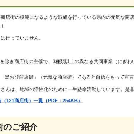
商店街の模範になるような取組を行っている県内の元気な商店
））
定は行っていません。
事業を除き商店街の主催で、3種類以上の異なる共同事業（にぎ
は、「黒おび商店街」（元気な商店街）であると自信をもって宣
皆さんは、地域の活性化のために一生懸命活動しています。是
（121商店街）一覧（PDF：254KB）
街のご紹介