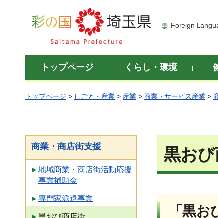
彩の国 埼玉県
Foreign Langu
トップページ
くらし・環境
トップページ
>
しごと・産業
>
産業
>
商業・サービス産業
>
商業・商店街支援
黒おび
地域商業・商店街活動応援
事業補助金
専門家派遣事業
「黒お
黒おび商店街