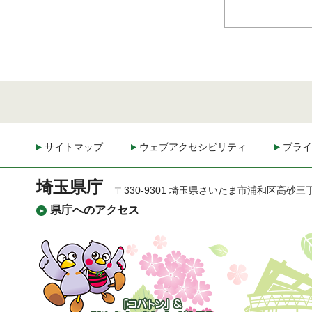
サイトマップ
ウェブアクセシビリティ
プライ
埼玉県庁
〒330-9301 埼玉県さいたま市浦和区高砂三
県庁へのアクセス
「コバトン」&「さいた