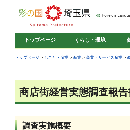
彩の国 埼玉県
Foreign Langu
トップページ
くらし・環境
トップページ
>
しごと・産業
>
産業
>
商業・サービス産業
>
商店街経営実態調査報告
調査実施概要