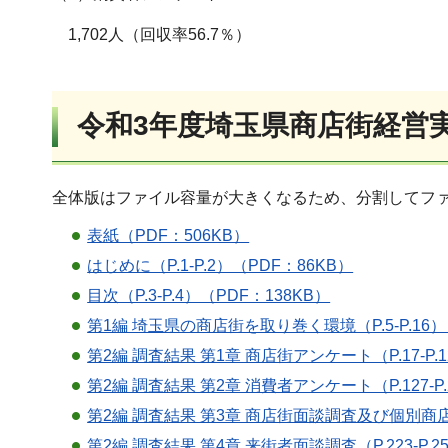
1,702人（回収率56.7％）
令和3年度埼玉県商店街経営
全体版はファイル容量が大きくなるため、分割してフ
表紙（PDF：506KB）
はじめに（P.1-P.2）（PDF：86KB）
目次（P.3-P.4）（PDF：138KB）
第1編 埼玉県の商店街を取り巻く環境（P.5-P.16）
第2編 調査結果 第1章 商店街アンケート（P.17-P.1
第2編 調査結果 第2章 消費者アンケート（P.127-P.2
第2編 調査結果 第3章 商店街面談調査及び個別商店面談調
第2編 調査結果 第4章 来街者面談調査（P.223-P.2