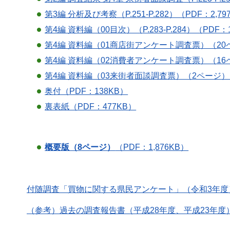
第3編 分析及び考察（P.251-P.282）（PDF：2,79
第4編 資料編（00目次）（P.283-P.284）（PDF：
第4編 資料編（01商店街アンケート調査票）（20ペ
第4編 資料編（02消費者アンケート調査票）（16ペー
第4編 資料編（03来街者面談調査票）（2ページ）（
奥付（PDF：138KB）
裏表紙（PDF：477KB）
概要版（8ページ）
（PDF：1,876KB）
付随調査「買物に関する県民アンケート」（令和3年度
（参考）過去の調査報告書（平成28年度、平成23年度