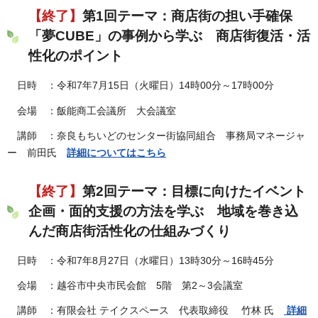
【終了】
第1回テーマ：商店街の担い手確保
「夢CUBE」の事例から学ぶ 商店街復活・活
性化のポイント
日時 ：令和7年7月15日（火曜日）14時00分～17時00分
会場 ：飯能商工会議所 大会議室
講師 ：奈良もちいどのセンター街協同組合 事務局マネージャ
ー 前田氏
詳細についてはこちら
【終了】
第2回テーマ：目標に向けたイベント
企画・面的支援の方法を学ぶ 地域を巻き込
んだ商店街活性化の仕組みづくり
日時 ：令和7年8月27日（水曜日）13時30分～16時45分
会場 ：越谷市中央市民会館 5階 第2～3会議室
講師 ：有限会社 テイクスペース 代表取締役 竹林 氏
詳細