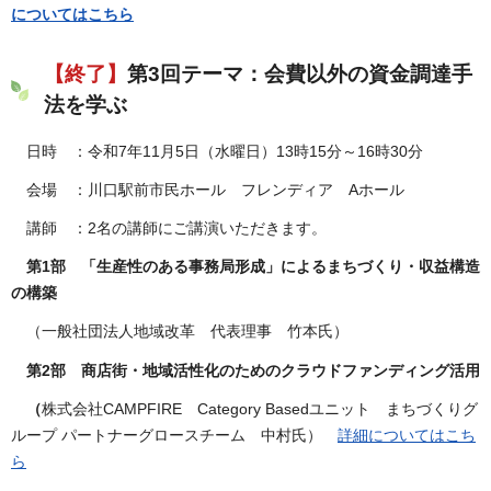
についてはこちら
【終了】
第3回テーマ：会費以外の資金調達手
法を学ぶ
日時 ：令和7年11月5日（水曜日）13時15分～16時30分
会場 ：川口駅前市民ホール フレンディア Aホール
講師 ：2名の講師にご講演いただきます。
第1部 「生産性のある事務局形成」によるまちづくり・収益構造
の構築
（一般社団法人地域改革 代表理事 竹本氏）
第2部 商店街・地域活性化のためのクラウドファンディング活用
（
株式会社CAMPFIRE Category Basedユニット まちづくりグ
ループ パートナーグロースチーム 中村氏）
詳細についてはこち
ら