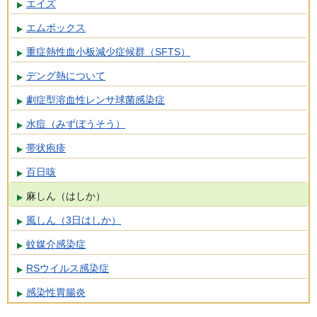
エイズ
エムポックス
重症熱性血小板減少症候群（SFTS）
デング熱について
劇症型溶血性レンサ球菌感染症
水痘（みずぼうそう）
帯状疱疹
百日咳
麻しん（はしか）
風しん（3日はしか）
蚊媒介感染症
RSウイルス感染症
感染性胃腸炎