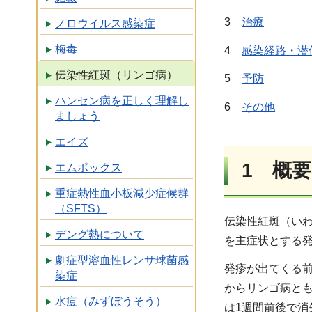
3
治療
ノロウイルス感染症
梅毒
4
感染経路・潜
伝染性紅斑（リンゴ病）
5
予防
ハンセン病を正しく理解し
6
その他
ましょう
エイズ
1 概要
エムポックス
重症熱性血小板減少症候群
（SFTS）
伝染性紅斑（いわ
デング熱について
を主症状とする
劇症型溶血性レンサ球菌感
発疹が出てくる前
染症
からリンゴ病と
水痘（みずぼうそう）
は1週間前後で