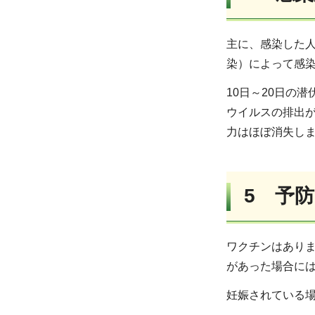
主に、感染した
染）によって感
10日～20日の
ウイルスの排出
力はほぼ消失し
5 予防
ワクチンはあり
があった場合に
妊娠されている