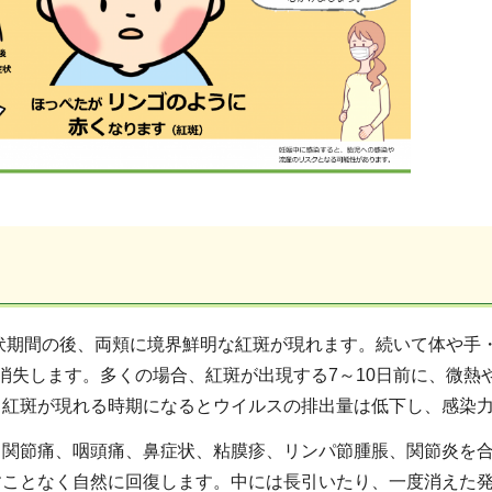
潜伏期間の後、両頬に境界鮮明な紅斑が現れます。続いて体や
消失します。多くの場合、紅斑が出現する7～10日前に、微
。紅斑が現れる時期になるとウイルスの排出量は低下し、感染
、関節痛、咽頭痛、鼻症状、粘膜疹、リンパ節腫脹、関節炎を
すことなく自然に回復します。中には長引いたり、一度消えた