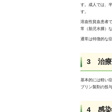
す。成人では、
す。
溶血性貧血患者
常（胎児水腫）
通常は特徴的な
3 治療
基本的には軽い症
ブリン製剤の投
4 感