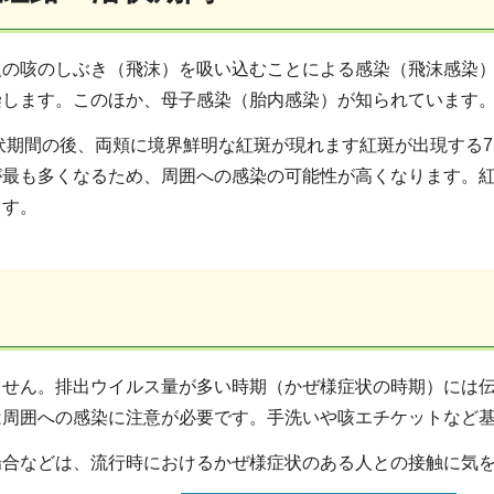
人の咳のしぶき（飛沫）を吸い込むことによる感染（飛沫感染
染します。このほか、母子感染（胎内感染）が知られています
潜伏期間の後、両頬に境界鮮明な紅斑が現れます紅斑が出現する
が最も多くなるため、周囲への感染の可能性が高くなります。
ます。
ません。排出ウイルス量が多い時期（かぜ様症状の時期）には
は周囲への感染に注意が必要です。手洗いや咳エチケットなど
場合などは、流行時におけるかぜ様症状のある人との接触に気