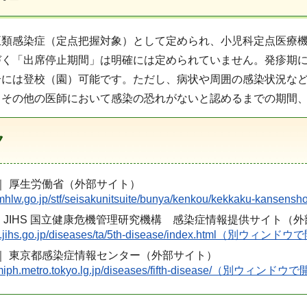
五類感染症（定点把握対象）として定められ、小児科定点医療
づく「出席停止期間」は明確には定められていません。発疹期
合には登校（園）可能です。ただし、病状や周囲の感染状況など
、その他の医師において感染の恐れがないと認めるまでの期間
ク
｜ 厚生労働省（外部サイト）
w.mhlw.go.jp/stf/seisakunitsuite/bunya/kenkou/kekkaku-
JIHS 国立健康危機管理研究機構 感染症情報提供サイト（
-info.jihs.go.jp/diseases/ta/5th-disease/index.html（別ウ
｜ 東京都感染症情報センター（外部サイト）
sc.tmiph.metro.tokyo.lg.jp/diseases/fifth-disease/（別ウィ