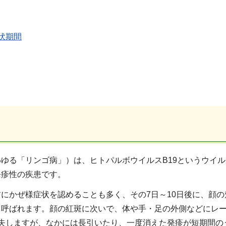
伏期間
ゆる「リンゴ病」）は、ヒトパルボウイルスB19というウイ
発疹性の疾患です。
にかぜ様症状を認めることも多く、その7日～10日後に、顔
も呼ばれます。顔の紅斑に次いで、体や手・足の外側などにレ
消失しますが、なかには長引いたり、一度消えた発疹が短期間の