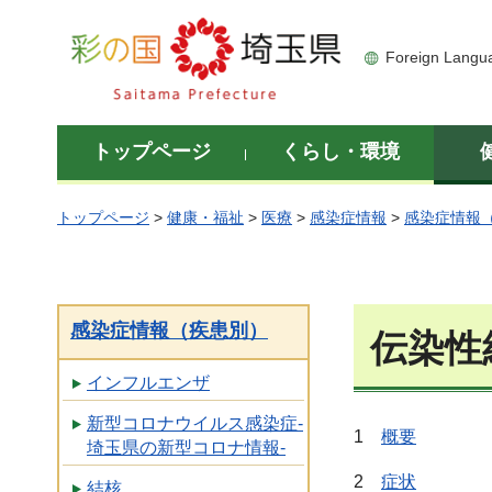
彩の国 埼玉県
Foreign Langu
トップページ
くらし・環境
トップページ
>
健康・福祉
>
医療
>
感染症情報
>
感染症情報
感染症情報（疾患別）
伝染性
インフルエンザ
新型コロナウイルス感染症-
1
概要
埼玉県の新型コロナ情報-
2
症状
結核