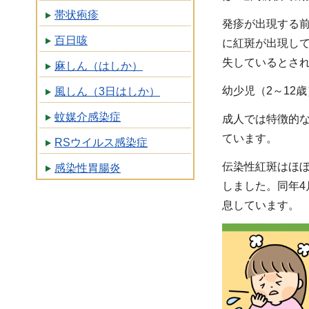
帯状疱疹
発疹が出現する
百日咳
に紅斑が出現し
失しているとさ
麻しん（はしか）
幼少児（2～12
風しん（3日はしか）
蚊媒介感染症
成人では特徴的
ています。
RSウイルス感染症
伝染性紅斑はほぼ
感染性胃腸炎
しました。同年4
息しています。