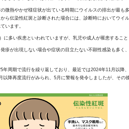
前の微熱やかぜ様症状が出ている時期にウイルスの排出が最も
てから伝染性紅斑と診断された場合には、診断時においてウイ
れています。
歳）に多い疾患といわれていますが、乳児や成人が罹患すること
な発疹が出現しない場合や症状の目立たない不顕性感染も多く
5年周期で流行を繰り返しており、最近では2024年11月以降、
月以降再度流行がみられ、5月に警報を発令しましたが、その