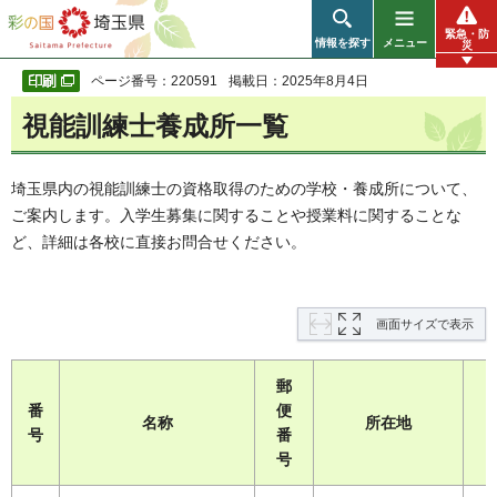
彩の国 埼玉県
緊急・防
情報を探す
メニュー
災
ページ番号：220591
掲載日：2025年8月4日
視能訓練士養成所一覧
埼玉県内の視能訓練士の資格取得のための学校・養成所について、
ご案内します。入学生募集に関することや授業料に関することな
ど、詳細は各校に直接お問合せください。
画面サイズで表示
郵
番
便
名称
所在地
号
番
号