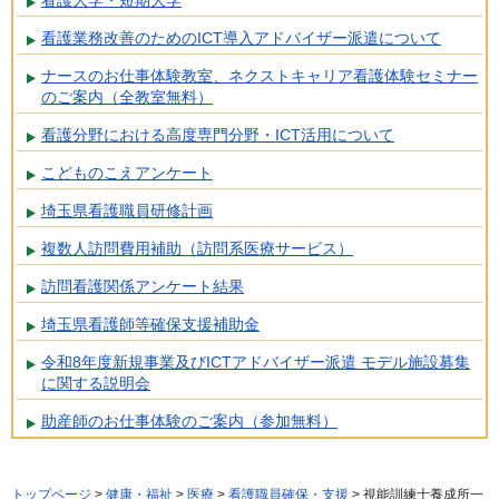
看護大学・短期大学
看護業務改善のためのICT導入アドバイザー派遣について
ナースのお仕事体験教室、ネクストキャリア看護体験セミナー
のご案内（全教室無料）
看護分野における高度専門分野・ICT活用について
こどものこえアンケート
埼玉県看護職員研修計画
複数人訪問費用補助（訪問系医療サービス）
訪問看護関係アンケート結果
埼玉県看護師等確保支援補助金
令和8年度新規事業及びICTアドバイザー派遣 モデル施設募集
に関する説明会
助産師のお仕事体験のご案内（参加無料）
トップページ
>
健康・福祉
>
医療
>
看護職員確保・支援
> 視能訓練士養成所一