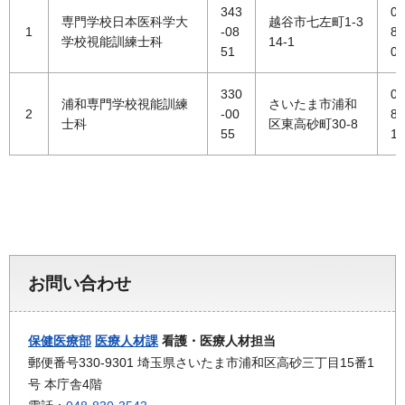
343
04
専門学校日本医科学大
越谷市七左町1-3
1
-08
89
学校視能訓練士科
14-1
51
01
330
04
浦和専門学校視能訓練
さいたま市浦和
2
-00
81
士科
区東高砂町30-8
55
11
お問い合わせ
保健医療部
医療人材課
看護・医療人材担当
郵便番号330-9301 埼玉県さいたま市浦和区高砂三丁目15番1
号 本庁舎4階