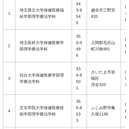
34
0
埼玉県立大学保健医療福
3-8
越谷市三野宮
1
7
祉学部理学療法学科
54
820
0
0
35
0
埼玉医科大学保健医療学
0-0
入間郡毛呂山
2
8
部理学療法学科
49
町川角981
0
6
33
さいたま市岩
0
目白大学保健医療学部理
9-8
3
槻区
9
学療法学科
50
浮谷320
1
1
35
0
文京学院大学保健医療技
6-8
ふじみ野市亀
4
6
術学部理学療法学科
53
久保1196
8
3