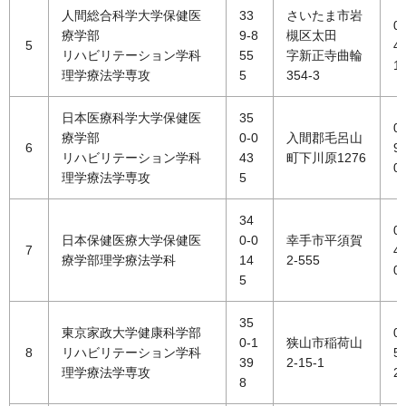
人間総合科学大学保健医
33
さいたま市岩
0
療学部
9-8
槻区太田
5
4
リハビリテーション学科
55
字新正寺曲輪
1
理学療法学専攻
5
354-3
日本医療科学大学保健医
35
0
療学部
0-0
入間郡毛呂山
6
9
リハビリテーション学科
43
町下川原1276
0
理学療法学専攻
5
34
0
日本保健医療大学保健医
0-0
幸手市平須賀
7
4
療学部理学療法学科
14
2-555
0
5
35
東京家政大学健康科学部
0
0-1
狭山市稲荷山
8
リハビリテーション学科
5
39
2-15-1
理学療法学専攻
2
8