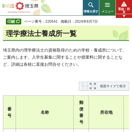
彩の国 埼玉県
緊急・防
情報を探す
メニュー
災
ページ番号：220541
掲載日：2024年8月7日
理学療法士養成所一覧
埼玉県内の理学療法士の資格取得のための学校・養成所について、
ご案内します。入学生募集に関することや授業料に関することな
ど、詳細は各校に直接お問合せください。
画面サイズで表示
郵
番
便
名称
所在地
号
番
号