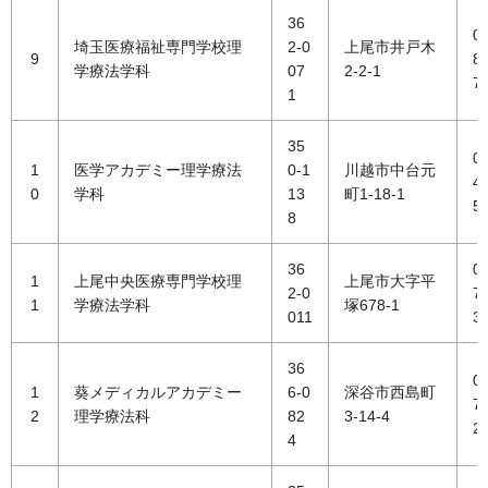
36
0
埼玉医療福祉専門学校理
2-0
上尾市井戸木
9
8
学療法学科
07
2-2-1
7
1
35
0
1
医学アカデミー理学療法
0-1
川越市中台元
4
0
学科
13
町1-18-1
5
8
36
0
1
上尾中央医療専門学校理
上尾市大字平
2-0
7
1
学療法学科
塚678-1
011
3
36
0
1
葵メディカルアカデミー
6-0
深谷市西島町
7
2
理学療法科
82
3-14-4
2
4