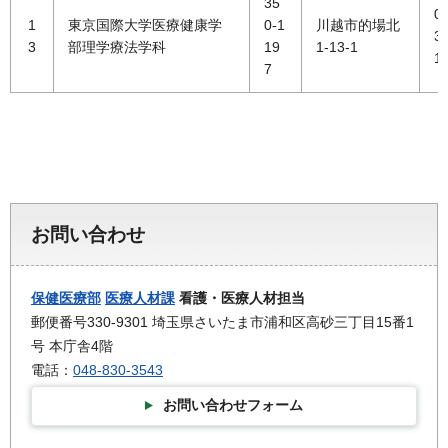
35
0
1
東京国際大学医療健康学
0-1
川越市的場北
3
3
部理学療法学科
19
1-13-1
1
7
お問い合わせ
保健医療部
医療人材課
看護・医療人材担当
郵便番号330-9301 埼玉県さいたま市浦和区高砂三丁目15番1
号 本庁舎4階
電話：
048-830-3543
お問い合わせフォーム