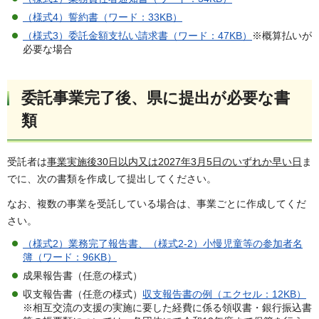
（様式4）誓約書（ワード：33KB）
（様式3）委託金額支払い請求書（ワード：47KB）
※概算払いが
必要な場合
委託事業完了後、県に提出が必要な書
類
受託者は
事業実施後30日以内又は2027年3月5日のいずれか早い日
ま
でに、次の書類を作成して提出してください。
なお、複数の事業を受託している場合は、事業ごとに作成してくだ
さい。
（様式2）業務完了報告書、（様式2-2）小慢児童等の参加者名
簿（ワード：96KB）
成果報告書（任意の様式）
収支報告書（任意の様式）
収支報告書の例（エクセル：12KB）
※相互交流の支援の実施に要した経費に係る領収書・銀行振込書