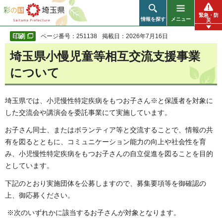
彩の国 埼玉県
緊急・防
情報を探す
メニュー
災
ページ番号：251138
掲載日：2026年7月16日
埼玉県小慢児童等相互交流支援事業
について
埼玉県では、小児慢性特定疾病をもつお子さん※と保護者を対象に
した交流会や講演会を委託事業にて実施しています。
お子さん同士、またはボランティア等と交流することで、情報の共
有を図るとともに、コミュニケーション能力の向上や社会性を育
み、小児慢性特定疾病をもつお子さんの自立促進を図ることを目的
としています。
下記のとおり実施団体を公募しますので、募集要項等を御確認の
上、御応募ください。
※次のいずれかに該当するお子さんが対象となります。