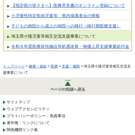
【指定医の皆さまへ】医療意見書のオンライン登録について
小児慢性特定疾病児童等 県内保護者会の情報
子どもの病院から成人の病院への移行（移行期医療支援）
埼玉県小慢児童等相互交流支援事業について
令和８年度医療提供施設等処遇改善・物価上昇支援事業給付金
トップページ
>
健康・福祉
>
医療
>
支援・補助
> 埼玉県小慢児童等相互交流支
援事業について
ページの先頭へ戻る
サイトマップ
ウェブアクセシビリティ
プライバシーポリシー・免責事項
著作権・リンクについて
関係機関リンク集