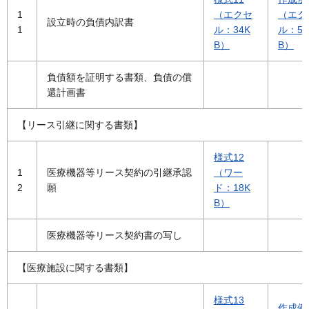
1
（エクセ
（エク
設立時の負債内訳書
1
ル：34K
ル：53
B）
B）
負債額を証明する書類、負債の償
還計画書
【リース引継に関する書類】
様式12
1
医療機器等リース契約の引継承認
（ワー
2
願
ド：18K
B）
医療機器等リース契約書の写し
【医療施設に関する書類】
様式13
作成例