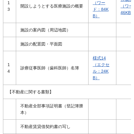
1
（ワー
開設しようとする医療施設の概要
（ワー
3
ド：84K
46KB
B）
施設の案内図（周辺地図）
施設の配置図・平面図
様式14
1
（エクセ
診療従事医師（歯科医師）名簿
4
ル：24K
B）
【不動産に関する書類】
不動産全部事項証明書（登記簿謄
本）
不動産賃貸借契約書の写し