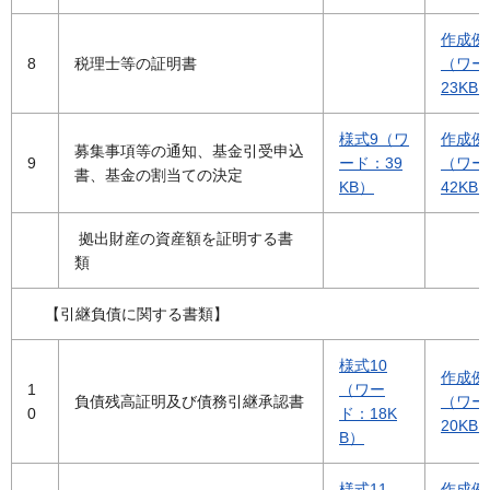
作成例
8
税理士等の証明書
（ワー
23KB
様式9（ワ
作成例
募集事項等の通知、基金引受申込
9
ード：39
（ワー
書、基金の割当ての決定
KB）
42KB
拠出財産の資産額を証明する書
類
【引継負債に関する書類】
様式10
作成例
1
（ワー
負債残高証明及び債務引継承認書
（ワー
0
ド：18K
20KB
B）
様式11
作成例