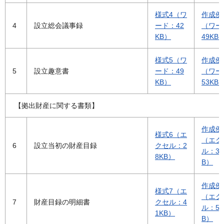
様式4（ワ
作成例
4
設立総会議事録
ード：42
（ワー
KB）
49KB
様式5（ワ
作成例
5
設立趣意書
ード：49
（ワー
KB）
53KB
【拠出財産に関する書類】
作成例
様式6（エ
（エク
6
設立当初の財産目録
クセル：2
ル：37
8KB）
B）
作成例
様式7（エ
（エク
7
財産目録の明細書
クセル：4
ル：57
1KB）
B）