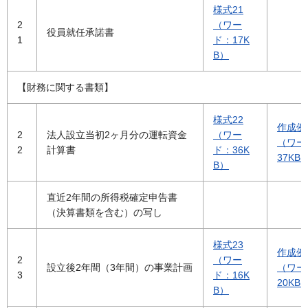
様式21
2
（ワー
役員就任承諾書
1
ド：17K
B）
【財務に関する書類】
様式22
作成例
2
法人設立当初2ヶ月分の運転資金
（ワー
（ワー
2
計算書
ド：36K
37KB
B）
直近2年間の所得税確定申告書
（決算書類を含む）の写し
様式23
作成例
2
（ワー
設立後2年間（3年間）の事業計画
（ワー
3
ド：16K
20KB
B）