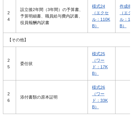
様式24
作成例
設立後2年間（3年間）の予算書、
2
（エクセ
（エク
予算明細書、職員給与費内訳書、
4
ル：110K
ル：10
役員報酬内訳書
B）
B）
【その他】
様式25
2
（ワー
委任状
5
ド：17K
B）
様式26
2
（ワー
添付書類の原本証明
6
ド：33K
B）