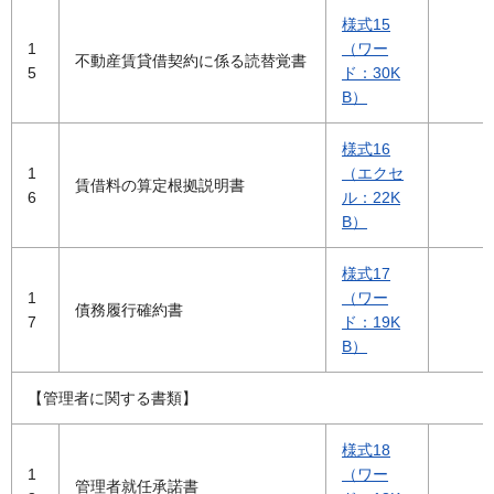
様式15
1
（ワー
不動産賃貸借契約に係る読替覚書
5
ド：30K
B）
様式16
1
（エクセ
賃借料の算定根拠説明書
6
ル：22K
B）
様式17
1
（ワー
債務履行確約書
7
ド：19K
B）
【管理者に関する書類】
様式18
1
（ワー
管理者就任承諾書