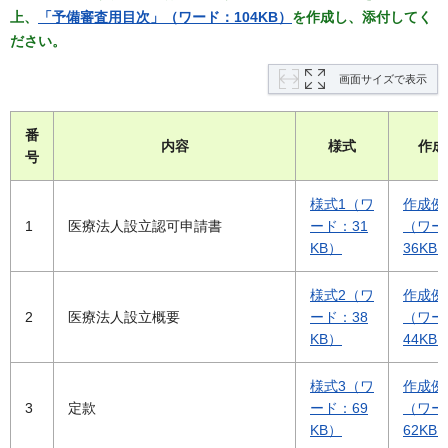
上、
「予備審査用目次」（ワード：104KB）
を作成し、添付してく
ださい。
画面サイズで表示
番
内容
様式
作成
号
様式1（ワ
作成例
1
医療法人設立認可申請書
ード：31
（ワー
KB）
36KB
様式2（ワ
作成例
2
医療法人設立概要
ード：38
（ワー
KB）
44KB
様式3（ワ
作成例
3
定款
ード：69
（ワー
KB）
62KB