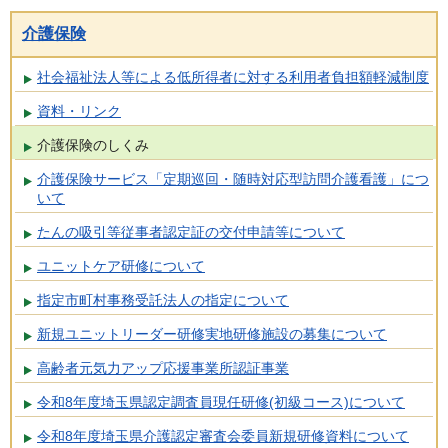
介護保険
社会福祉法人等による低所得者に対する利用者負担額軽減制度
資料・リンク
介護保険のしくみ
介護保険サービス「定期巡回・随時対応型訪問介護看護」につ
いて
たんの吸引等従事者認定証の交付申請等について
ユニットケア研修について
指定市町村事務受託法人の指定について
新規ユニットリーダー研修実地研修施設の募集について
高齢者元気力アップ応援事業所認証事業
令和8年度埼玉県認定調査員現任研修(初級コース)について
令和8年度埼玉県介護認定審査会委員新規研修資料について