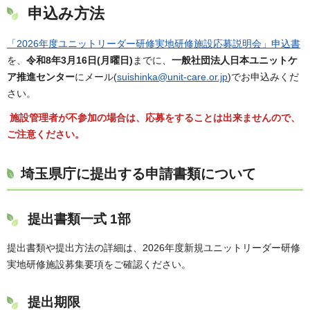
申込み方法
「2026年度ユニットリーダー研修実地研修施設応募説明会」申込書
を、
令和8年3月16日(月曜日)
までに、
一般社団法人日本ユニットケ
ア推進センター
にメール(
suishinka@unit-care.or.jp
)でお申込みくだ
さい。
施設管理者が不参加の場合は、応募をすることは出来ませんので、
ご注意ください。
埼玉県庁に提出する申請書類について
提出書類一式 1部
提出書類や提出方法の詳細は、2026年度新規ユニットリーダー研修
実地研修施設募集要項をご確認ください。
提出期限