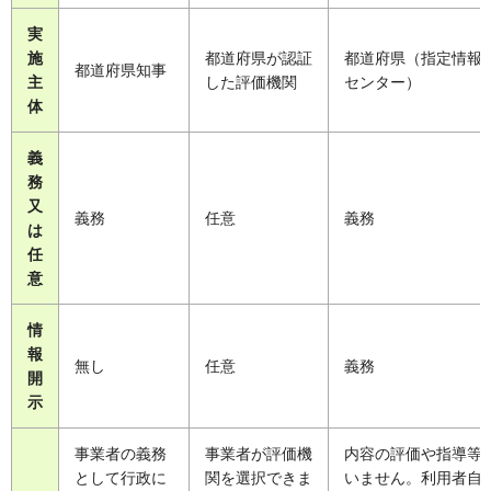
実
施
都道府県が認証
都道府県（指定情報
都道府県知事
主
した評価機関
センター）
体
義
務
又
義務
任意
義務
は
任
意
情
報
無し
任意
義務
開
示
事業者の義務
事業者が評価機
内容の評価や指導等
として行政に
関を選択できま
いません。利用者自