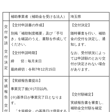
補助事業者（補助金を受ける法人）
埼玉県
【交付申請書の作成】
【交付決定】
交
付
別掲「補助制度概要」及び「手引
随時審査を行い、補助
申
き」を確認のうえ、書類を作成して
金の交付を決定し、通
請
ください。
知します。
交
【交付申請時期】
なお、受付状況によっ
付
ては申請額のとおり交
締 切：毎月末日
決
付が決定されない場合
定
があります。
最終締切：令和7年12月15日
実
【実績報告書提出】
績
事業完了後(※)7日以内。
報
【交付額確定】
告
(※)基準日が事業完了日となりま
実績報告書を審査し、
す。
交
補助金交付額を確定
付
「大規模化」の基準日は増員する