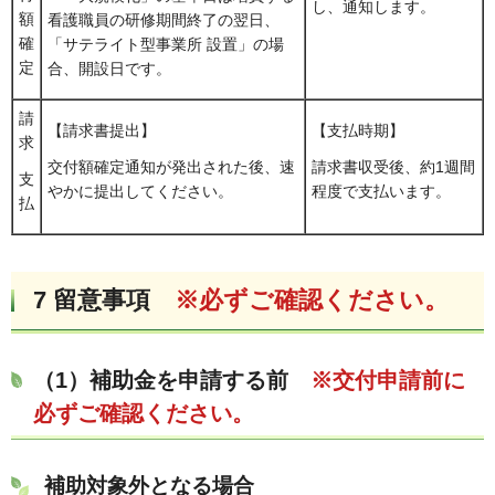
し、通知します。
額
看護職員の研修期間終了の翌日、
確
「サテライト型事業所 設置」の場
定
合、開設日です。
請
【請求書提出】
【支払時期】
求
交付額確定通知が発出された後、速
請求書収受後、約1週間
支
やかに提出してください。
程度で支払います。
払
7
留意事項
※必ずご確認ください。
（1）補助金を申請する前
※交付申請前に
必ずご確認ください。
補助対象外となる場合