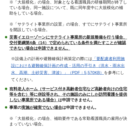
※「大規模化」の場合、対象となる看護職員の研修期間が終了し
ている場合。同一施設について、既に同年度中に大規模化の補
助をしている場合。
※「サテライト事業所の設置」の場合、すでにサテライト事業所
を開設している場合。
災害イエローゾーンにサテライト事業所の新規整備を行う場合、
交付要綱第4条（14）で定められている条件を満たすことが確認
できない場合は申請できません。
※設備上の計画や避難確保計画策定の際には
「要配慮者利用施
設における避難確保計画の作成・活用の手引き（洪水・雨水出
水、高潮、土砂災害、津波）」（PDF：5,570KB）
を参考にし
てください。
有料老人ホーム（サービス付き高齢者住宅など高齢者向けの住宅
等を含む）等に併設等され、その施設のみにしか訪問看護を提供
しない事業所である場合）
は申請できません。
事業の
実施が確実でない場合
は申請できません。
※「大規模化」の場合、補助要件である常勤看護職員の雇用が決
まっていない場合。