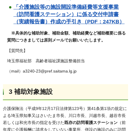
「介護施設等の施設開設準備経費等支援事業
（訪問看護ステーション）に係る交付申請書
（実績報告書）作成の手引き（PDF：247KB）
※具体的な補助対象、補助金額、補助経費など補助概要に係る
質問につきましては原則メールでお願いいたします。
【質問先】
埼玉県福祉部 高齢者福祉課施設整備担当
（mail）a3240-23@pref.saitama.lg.jp
3
補助対象施設
介護保険法（平成9年12月17日法律第123号）第41条第1項の規定に
よる埼玉県知事又はさいたま市長、川口市長、川越市長、越谷市長
若しくは和光市長の指定を受けた
既存の訪問看護ステーション
（前
年度に介護報酬に請求をしていない事業所、併設の施設のみに訪問