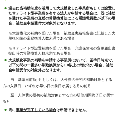
過去に当補助制度を活用して大規模化した事業所もしくは設置し
たサテライト型事業所を有する法人が申請する場合は、
既に補助
を受けた事業所の直近の常勤換算法による看護職員数が以下の場
合、補助金申請受付の対象外となります。
※大規模化の補助を受けた場合：補助金実績報告書に記載した大
規模化後の常勤換算人数未満である場合
※サテライト型設置補助を受けた場合：介護保険法の変更届出書
提出時の常勤換算人数未満である場合
大規模化事業の補助を申請する事業所において、基準日時点で、
以下の間の一番多い常勤換算から1.0以上の増がない場合、補助
金申請受付の対象外となります。
自：基準日前6か月もしくは、人件費の最初の補助対象とする
方の入職日、いずれか早い日の前日が属する月の前月
至：人件費の最初の補助対象とする方の研修期間終了日が属す
る月
既に
事業が完了している場合
は申請できません。