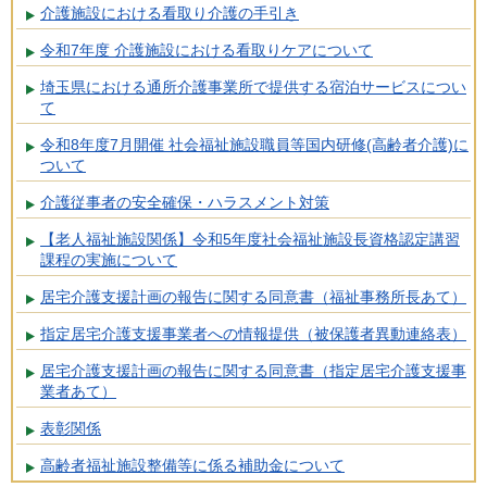
介護施設における看取り介護の手引き
令和7年度 介護施設における看取りケアについて
埼玉県における通所介護事業所で提供する宿泊サービスについ
て
令和8年度7月開催 社会福祉施設職員等国内研修(高齢者介護)に
ついて
介護従事者の安全確保・ハラスメント対策
【老人福祉施設関係】令和5年度社会福祉施設長資格認定講習
課程の実施について
居宅介護支援計画の報告に関する同意書（福祉事務所長あて）
指定居宅介護支援事業者への情報提供（被保護者異動連絡表）
居宅介護支援計画の報告に関する同意書（指定居宅介護支援事
業者あて）
表彰関係
高齢者福祉施設整備等に係る補助金について