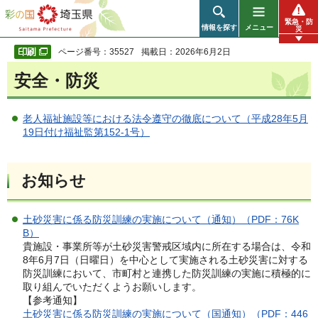
彩の国 埼玉県
緊急・防
情報を探す
メニュー
災
ページ番号：35527
掲載日：2026年6月2日
安全・防災
老人福祉施設等における法令遵守の徹底について（平成28年5月
19日付け福祉監第152-1号）
お知らせ
土砂災害に係る防災訓練の実施について（通知）（PDF：76K
B）
貴施設・事業所等が土砂災害警戒区域内に所在する場合は、令和
8年6月7日（日曜日）を中心として実施される土砂災害に対する
防災訓練において、市町村と連携した防災訓練の実施に積極的に
取り組んでいただくようお願いします。
【参考通知】
土砂災害に係る防災訓練の実施について（国通知）（PDF：446