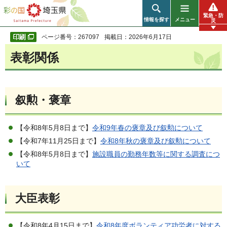
彩の国 埼玉県
緊急・防
情報を探す
メニュー
災
ページ番号：267097
掲載日：2026年6月17日
表彰関係
叙勲・褒章
【令和8年5月8日まで】
令和9年春の褒章及び叙勲について
【令和7年11月25日まで】
令和8年秋の褒章及び叙勲について
【令和8年5月8日まで】
施設職員の勤務年数等に関する調査につ
いて
大臣表彰
【令和8年4月15日まで】
令和8年度ボランティア功労者に対する