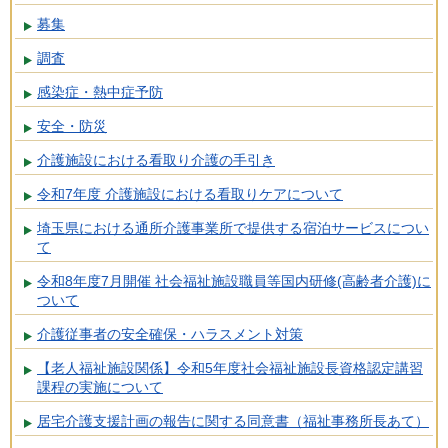
募集
調査
感染症・熱中症予防
安全・防災
介護施設における看取り介護の手引き
令和7年度 介護施設における看取りケアについて
埼玉県における通所介護事業所で提供する宿泊サービスについ
て
令和8年度7月開催 社会福祉施設職員等国内研修(高齢者介護)に
ついて
介護従事者の安全確保・ハラスメント対策
【老人福祉施設関係】令和5年度社会福祉施設長資格認定講習
課程の実施について
居宅介護支援計画の報告に関する同意書（福祉事務所長あて）