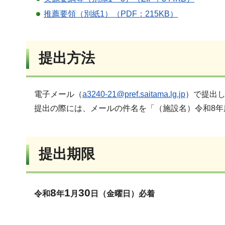
推薦要領（別紙1）（PDF：215KB）
提出方法
電子メール（
a3240-21@pref.saitama.lg.jp
）で提出
提出の際には、メールの件名を「（施設名）令和8
提出期限
8
1
30
令和
年
月
日（金曜日）必着