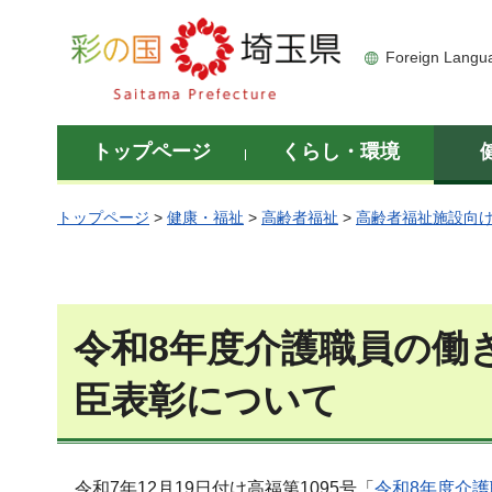
彩の国 埼玉県
Foreign Langu
トップページ
くらし・環境
トップページ
>
健康・福祉
>
高齢者福祉
>
高齢者福祉施設向
令和8年度介護職員の働
臣表彰について
令和7年12月19日付け高福第1095号「
令和8年度介護