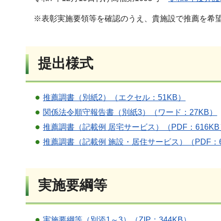
※表彰実施要領等を確認のうえ、貴施設で推薦を希望
提出様式
推薦調書（別紙2）（エクセル：51KB）
関係法令順守報告書（別紙3）（ワード：27KB）
推薦調書（記載例 居宅サービス）（PDF：616KB
推薦調書（記載例 施設・居住サービス）（PDF：6
実施要綱等
実施要綱等（別添1～3）（ZIP：344KB）