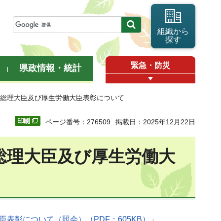
組織から
探す
緊急・防災
県政情報・統計
閣総理大臣及び厚生労働大臣表彰について
ページ番号：276509
掲載日：2025年12月22日
総理大臣及び厚生労働大
表彰について（照会）（PDF：605KB）
」