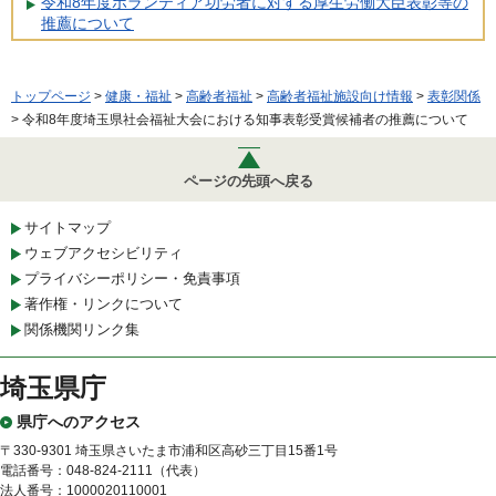
令和8年度ボランティア功労者に対する厚生労働大臣表彰等の
推薦について
トップページ
>
健康・福祉
>
高齢者福祉
>
高齢者福祉施設向け情報
>
表彰関係
> 令和8年度埼玉県社会福祉大会における知事表彰受賞候補者の推薦について
ページの先頭へ戻る
サイトマップ
ウェブアクセシビリティ
プライバシーポリシー・免責事項
著作権・リンクについて
関係機関リンク集
埼玉県庁
県庁へのアクセス
〒330-9301 埼玉県さいたま市浦和区高砂三丁目15番1号
電話番号：048-824-2111（代表）
法人番号：1000020110001