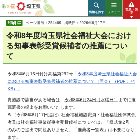
彩の国 埼玉県
緊急・防
情報を探す
メニュー
災
ページ番号：254469
掲載日：2026年6月17日
令和8年度埼玉県社会福祉大会におけ
る知事表彰受賞候補者の推薦につい
て
令和8年6月16日付け高福第292号「
令和8年度埼玉県社会福祉大会
における知事表彰受賞候補者の推薦について（照会）（PDF：74
KB）
」
貴施設で該当がある場合は、
令和8年6月24日（水曜日）
までに推
薦調書の提出をお願いいたします。
※（令和8年6月17日追記）社会福祉施設職員・社会福祉団体関係
者又は社会福祉事業従事者受賞候補につ いては、「様式第2号」
のみのご提出で問題ありません。「推薦者一覧表」は不要になり
ます。