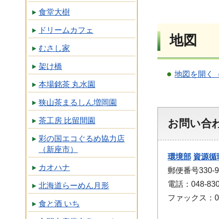
食堂大樹
ドリームカフェ
地図
むさし家
架け橋
地図を開く
本場銘茶 丸水園
狭山茶まるしん増岡園
茶工房 比留間園
お問い合
彩の国エコぐるめ協力店
（新座市）
環境部
資源循
カオハナ
郵便番号330
電話：048-830
北海道らーめん月形
ファックス：048
食と酒 いち