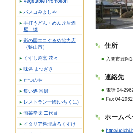
Vegetable Promotion
パスコみよしや
手打うどん・めん匠居酒
屋 纏
彩の国エコぐるめ協力店
住所
（狭山市）
くずし割烹 花々
入間市豊岡1-
味処 まつざき
連絡先
たつのや
電話 04-2962
集い処 宵街
Fax 04-2962
レストラン一國(いちくに)
旬菜幸味 二代目
ホームペ
イタリア料理店ろくすけ
http://uoichi