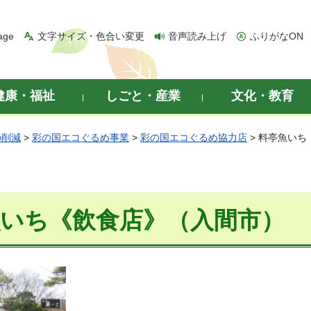
age
文字サイズ・色合い変更
音声読み上げ
ふりがなON
健康・福祉
しごと・産業
文化・教育
の削減
>
彩の国エコぐるめ事業
>
彩の国エコぐるめ協力店
> 料亭魚いち
魚いち《飲食店》（入間市）