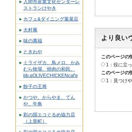
入間市産業文化センターレ
ストランけやき
カフェ&ダイニング葉菜豆
大村庵
より良い
味の萬福
ときわや
このページの
ミライザカ、鳥メロ、かみ
1：役に立
むら牧場、焼肉の和民、
このページの
bb.qOLIVECHICKENcaf'e
1：見つけ
餃子の王将
かつや、からやま、てん
や、牛角
彩の国エコぐるめ協力店
（上里町）