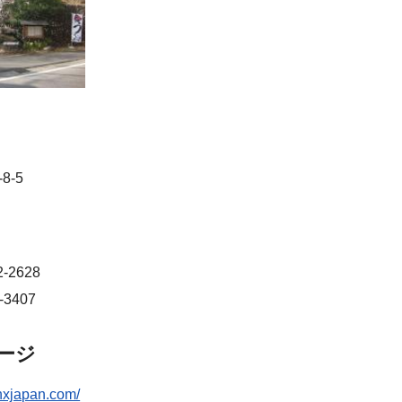
8-5
-2628
-3407
ージ
.hxjapan.com/