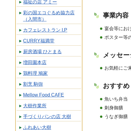
福祉の店 アミー
彩の国エコぐるめ協力店
事業内容
（入間市）
宴会等にお
カフェレストラン I.P
ポスター等
CURRY福満堂
厨房酒場 ひとまる
メッセー
増田園本店
お気軽にご
鶏料理 鳩家
割烹 駒弥
おすすめ
Mellow Food CAFE
魚いち弁当
大樹作業所
刺身御膳
うなぎ御膳
手づくりパンの店 大樹
ふれあい大樹