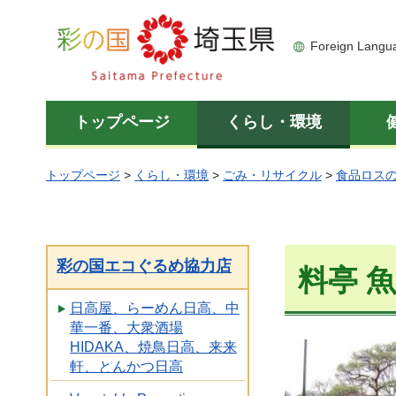
彩の国 埼玉県
Foreign Langu
トップページ
くらし・環境
トップページ
>
くらし・環境
>
ごみ・リサイクル
>
食品ロス
彩の国エコぐるめ協力店
料亭 
日高屋、らーめん日高、中
華一番、大衆酒場
HIDAKA、焼鳥日高、来来
軒、とんかつ日高