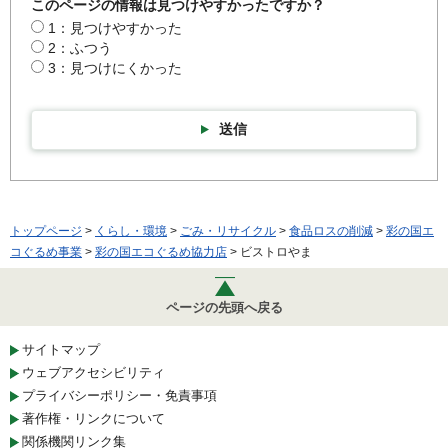
このページの情報は見つけやすかったですか？
1：見つけやすかった
2：ふつう
3：見つけにくかった
送信
トップページ
>
くらし・環境
>
ごみ・リサイクル
>
食品ロスの削減
>
彩の国エ
コぐるめ事業
>
彩の国エコぐるめ協力店
> ビストロやま
ページの先頭へ戻る
サイトマップ
ウェブアクセシビリティ
プライバシーポリシー・免責事項
著作権・リンクについて
関係機関リンク集