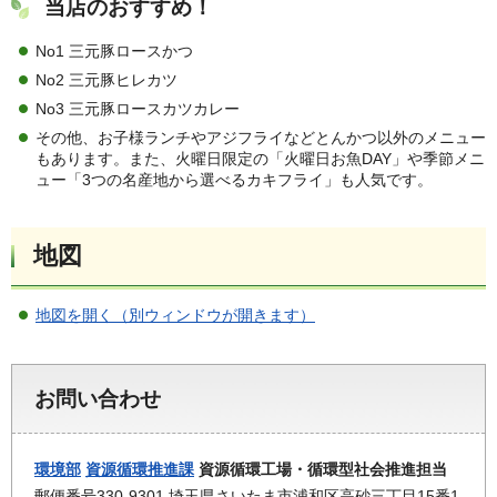
当店のおすすめ！
No1 三元豚ロースかつ
No2 三元豚ヒレカツ
No3 三元豚ロースカツカレー
その他、お子様ランチやアジフライなどとんかつ以外のメニュー
もあります。また、火曜日限定の「火曜日お魚DAY」や季節メニ
ュー「3つの名産地から選べるカキフライ」も人気です。
地図
地図を開く（別ウィンドウが開きます）
お問い合わせ
環境部
資源循環推進課
資源循環工場・循環型社会推進担当
郵便番号330-9301 埼玉県さいたま市浦和区高砂三丁目15番1