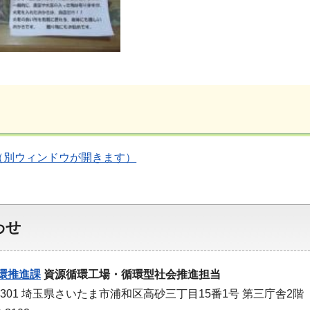
（別ウィンドウが開きます）
わせ
環推進課
資源循環工場・循環型社会推進担当
-9301 埼玉県さいたま市浦和区高砂三丁目15番1号 第三庁舎2階