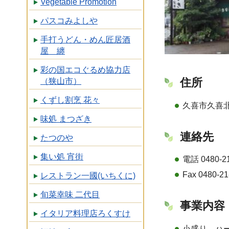
Vegetable Promotion
パスコみよしや
手打うどん・めん匠居酒
屋 纏
彩の国エコぐるめ協力店
住所
（狭山市）
くずし割烹 花々
久喜市久喜北1
味処 まつざき
連絡先
たつのや
集い処 宵街
電話 0480-21
Fax 0480-21
レストラン一國(いちくに)
旬菜幸味 二代目
事業内容
イタリア料理店ろくすけ
小盛り、ハ