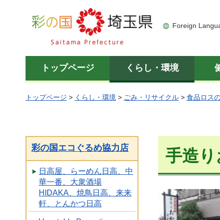
彩の国 埼玉県
Foreign Langu
トップページ
くらし・環境
トップページ
>
くらし・環境
>
ごみ・リサイクル
>
食品ロス
彩の国エコぐるめ協力店
手造り
日高屋、らーめん日高、中
華一番、大衆酒場
HIDAKA、焼鳥日高、来来
軒、とんかつ日高