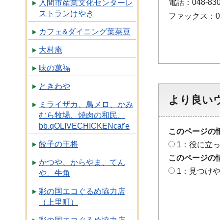
電話：048-830
入間市産業文化センターレ
ストランけやき
ファックス：048
カフェ&ダイニング葉菜豆
大村庵
味の萬福
ときわや
より良い
ミライザカ、鳥メロ、かみ
むら牧場、焼肉の和民、
bb.qOLIVECHICKENcaf'e
このページの
餃子の王将
1：役に立
このページの
かつや、からやま、てん
1：見つけ
や、牛角
彩の国エコぐるめ協力店
（上里町）