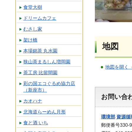
食堂大樹
ドリームカフェ
むさし家
架け橋
地図
本場銘茶 丸水園
狭山茶まるしん増岡園
地図を開く
茶工房 比留間園
彩の国エコぐるめ協力店
（新座市）
お問い合
カオハナ
北海道らーめん月形
環境部
資源循
食と酒 いち
郵便番号330