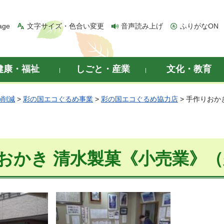
age
文字サイズ・色合い変更
音声読み上げ
ふりがなON
健康・福祉
しごと・産業
文化・教育
の削減
>
彩の国エコぐるめ事業
>
彩の国エコぐるめ協力店
> 手作りおか
おかき 清水製菓《小売業》