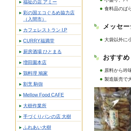
福祉の店 アミー
食料品のば
彩の国エコぐるめ協力店
（入間市）
メッセー
カフェレストラン I.P
大袋以外に
CURRY福満堂
厨房酒場 ひとまる
おすすめ
増田園本店
原料から吟
鶏料理 鳩家
製造販売で
割烹 駒弥
Mellow Food CAFE
大樹作業所
手づくりパンの店 大樹
ふれあい大樹