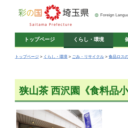
彩の国 埼玉県
Foreign Langu
トップページ
くらし・環境
トップページ
>
くらし・環境
>
ごみ・リサイクル
>
食品ロス
狭山茶 西沢園《食料品