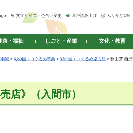
age
文字サイズ・色合い変更
音声読み上げ
ふりがなON
健康・福祉
しごと・産業
文化・教育
の削減
>
彩の国エコぐるめ事業
>
彩の国エコぐるめ協力店
> 狭山茶 西
小売店》（入間市）