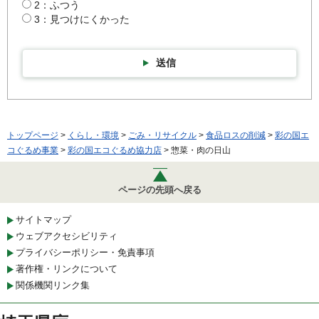
2：ふつう
3：見つけにくかった
送信
トップページ
>
くらし・環境
>
ごみ・リサイクル
>
食品ロスの削減
>
彩の国エ
コぐるめ事業
>
彩の国エコぐるめ協力店
> 惣菜・肉の日山
ページの先頭へ戻る
サイトマップ
ウェブアクセシビリティ
プライバシーポリシー・免責事項
著作権・リンクについて
関係機関リンク集