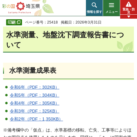
彩の国 埼玉県
緊急・防
情報を探す
メニュー
災
ページ番号：25418
掲載日：2026年3月31日
水準測量、地盤沈下調査報告書につ
いて
水準測量成果表
令和6年（PDF：302KB）
令和5年（PDF：304KB）
令和4年（PDF：305KB）
令和3年（PDF：325KB）
令和2年（PDF：1,350KB）
※備考欄中の「仮点」は、水準基標の移転、亡失、工事等によりほ