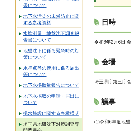
果について
地下水汚染の未然防止に関
日時
する参考資料
水準測量、地盤沈下調査報
告書について
令和8年2月6日 
地盤沈下に係る緊急時の対
策について
会場
水準点等の使用に係る届出
等について
埼玉県庁第三庁舎
地下水採取量報告について
地下水採取の申請・届出に
議事
ついて
揚水施設に関する各種様式
(1)令和6年度
埼玉県地盤沈下対策調査専
門委員会