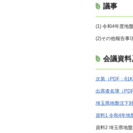
議事
(1) 令和4年度
(2)その他報告事
会議資料
次第（PDF：61
出席者
名簿（PDF
埼玉県地盤沈下対
資料1 令和4年地
資料2 埼玉県地