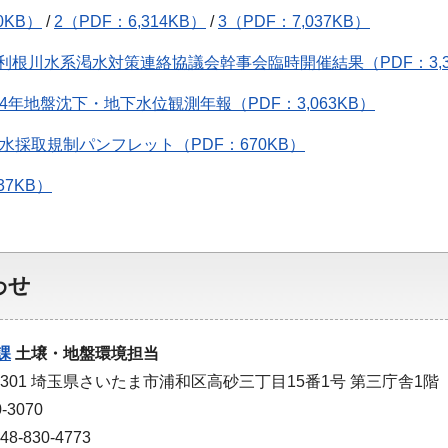
0KB）
/
2（PDF：6,314KB）
/
3（PDF：7,037KB）
 利根川水系渇水対策連絡協議会幹事会臨時開催結果（PDF：3,3
4年地盤沈下・地下水位観測年報（PDF：3,063KB）
下水採取規制パンフレット（PDF：670KB）
37KB）
わせ
課
土壌・地盤環境担当
-9301 埼玉県さいたま市浦和区高砂三丁目15番1号 第三庁舎1階
-3070
-830-4773