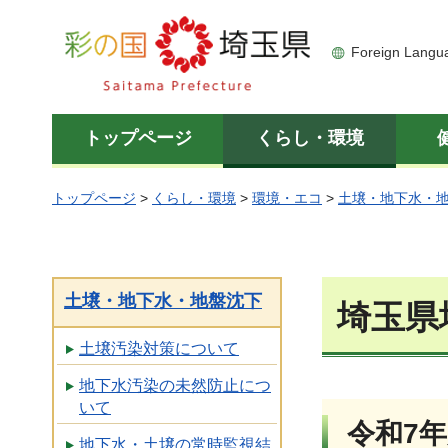
彩の国 埼玉県
Foreign Langu
トップページ
くらし・環境
トップページ
>
くらし・環境
>
環境・エコ
>
土壌・地下水・
土壌・地下水・地盤沈下
埼玉県
土壌汚染対策について
地下水汚染の未然防止につ
いて
令和7
地下水・土壌の常時監視結