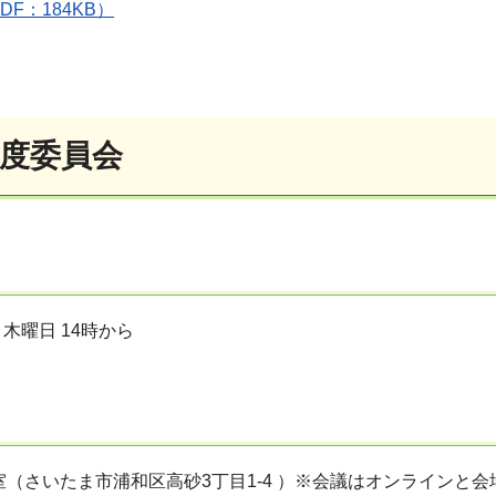
F：184KB）
年度委員会
 木曜日 14時から
室（さいたま市浦和区高砂3丁目1-4 ）※会議はオンラインと