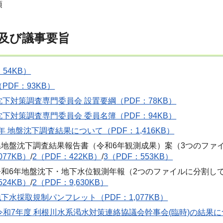
項
及び議事要旨
54KB）
PDF：93KB）
下対策調査専門委員会 設置要綱（PDF：78KB）
下対策調査専門委員会 委員名簿（PDF：94KB）
年 地盤沈下調査結果について（PDF：1,416KB）
玉県地盤沈下調査結果報告書（令和6年観測成果）案（3つのファ
077KB）
/
2（PDF：422KB）
/
3（PDF：553KB）
 令和6年地盤沈下・地下水位観測年報（2つのファイルに分割し
524KB）
/
2（PDF：9,630KB）
地下水採取規制パンフレット（PDF：1,077KB）
和7年度 利根川水系渇水対策連絡協議会幹事会(臨時)の結果について（R