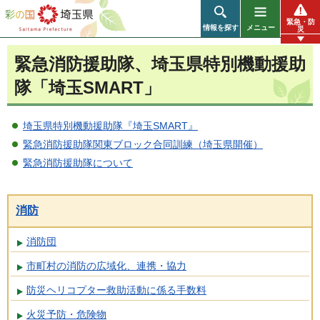
彩の国 埼玉県
緊急・防
情報を探す
メニュー
災
緊急消防援助隊、埼玉県特別機動援助
隊「埼玉SMART」
埼玉県特別機動援助隊『埼玉SMART』
緊急消防援助隊関東ブロック合同訓練（埼玉県開催）
緊急消防援助隊について
消防
消防団
市町村の消防の広域化、連携・協力
防災ヘリコプター救助活動に係る手数料
火災予防・危険物