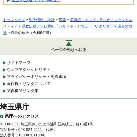
トップページ
>
県政情報・統計
>
広報
>
広報紙・テレビ・ラジオ・ソーシャル
メディア
>
県政広報テレビ番組「いまドキッ！埼玉」（いまたま）
>
過去の放
送
> 過去の放送（令和6年度）
ページの先頭へ戻る
サイトマップ
ウェブアクセシビリティ
プライバシーポリシー・免責事項
著作権・リンクについて
関係機関リンク集
埼玉県庁
県庁へのアクセス
〒330-9301 埼玉県さいたま市浦和区高砂三丁目15番1号
電話番号：048-824-2111（代表）
法人番号：1000020110001