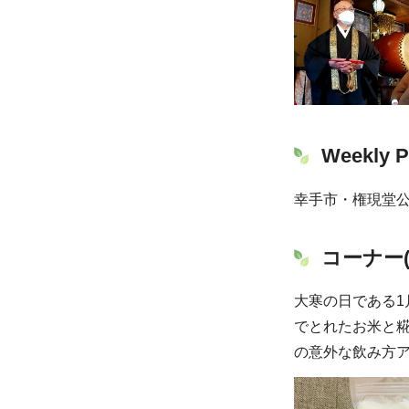
Weekly P
幸手市・権現堂
コーナー
大寒の日である1
でとれたお米と
の意外な飲み方