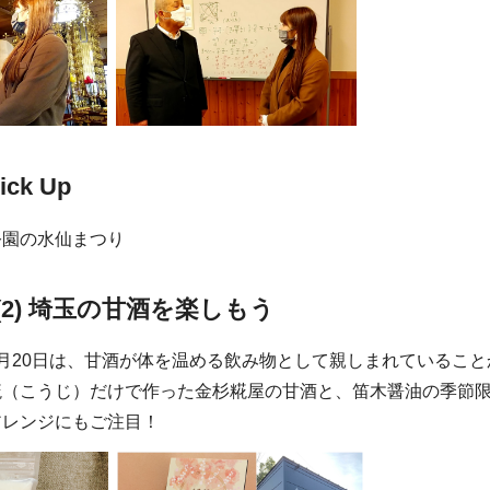
ick Up
公園の水仙まつり
(2) 埼玉の甘酒を楽しもう
月20日は、甘酒が体を温める飲み物として親しまれているこ
糀（こうじ）だけで作った金杉糀屋の甘酒と、笛木醤油の季節
アレンジにもご注目！