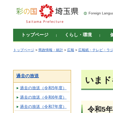
彩の国 埼玉県
Foreign Langu
トップページ
くらし・環境
トップページ
>
県政情報・統計
>
広報
>
広報紙・テレビ・ラ
過去の放送
いまド
過去の放送（令和5年度）
過去の放送（令和6年度）
過去の放送（令和7年度）
令和5