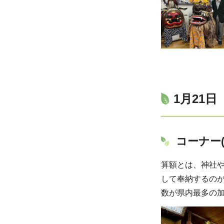
1月21
コーナー
算額とは、神社
して奉納するの
数が県内最多の