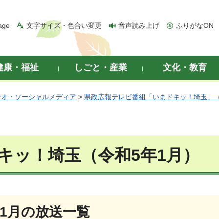
age
文字サイズ・色合い変更
音声読み上げ
ふりがなON
健康・福祉
しごと・産業
文化・教育
ジオ・ソーシャルメディア
>
県政広報テレビ番組「いまドキッ！埼玉」
キッ！埼玉（令和5年1月）
年1月の放送一覧