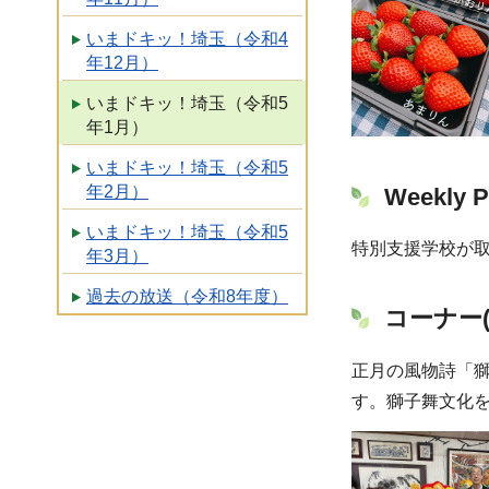
いまドキッ！埼玉（令和4
年12月）
いまドキッ！埼玉（令和5
年1月）
いまドキッ！埼玉（令和5
年2月）
Weekly P
いまドキッ！埼玉（令和5
特別支援学校が取
年3月）
過去の放送（令和8年度）
コーナー
正月の風物詩「
す。獅子舞文化