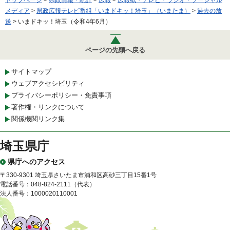
トップページ
>
県政情報・統計
>
広報
>
広報紙・テレビ・ラジオ・ソーシャル
メディア
>
県政広報テレビ番組「いまドキッ！埼玉」（いまたま）
>
過去の放
送
> いまドキッ！埼玉（令和4年6月）
ページの先頭へ戻る
サイトマップ
ウェブアクセシビリティ
プライバシーポリシー・免責事項
著作権・リンクについて
関係機関リンク集
埼玉県庁
県庁へのアクセス
〒330-9301 埼玉県さいたま市浦和区高砂三丁目15番1号
電話番号：048-824-2111（代表）
法人番号：1000020110001