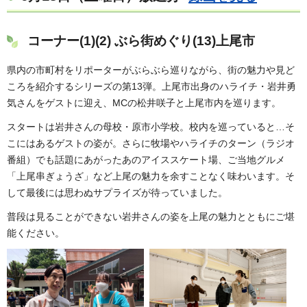
コーナー(1)(2) ぶら街めぐり(13)上尾市
県内の市町村をリポーターがぶらぶら巡りながら、街の魅力や見ど
ころを紹介するシリーズの第13弾。上尾市出身のハライチ・岩井勇
気さんをゲストに迎え、MCの松井咲子と上尾市内を巡ります。
スタートは岩井さんの母校・原市小学校。校内を巡っていると…そ
こにはあるゲストの姿が。さらに牧場やハライチのターン（ラジオ
番組）でも話題にあがったあのアイススケート場、ご当地グルメ
「上尾串ぎょうざ」など上尾の魅力を余すことなく味わいます。そ
して最後には思わぬサプライズが待っていました。
普段は見ることができない岩井さんの姿を上尾の魅力とともにご堪
能ください。