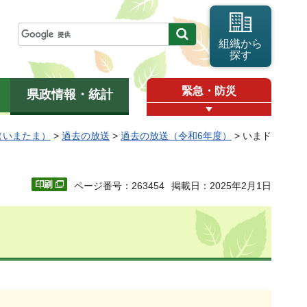
組織から
探す
緊急・防災
県政情報・統計
（いまたま）
>
過去の放送
>
過去の放送（令和6年度）
> いまド
ページ番号：263454
掲載日：2025年2月1日