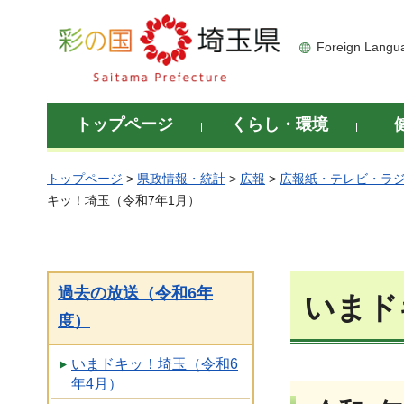
彩の国 埼玉県
Foreign Langu
トップページ
くらし・環境
トップページ
>
県政情報・統計
>
広報
>
広報紙・テレビ・ラ
キッ！埼玉（令和7年1月）
過去の放送（令和6年
いまド
度）
いまドキッ！埼玉（令和6
年4月）