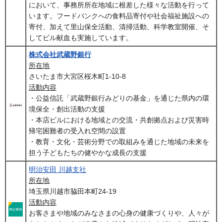
において、事務所所在地域に根差した様々な活動を行って
います。フードバンクへの食料品寄付や社会福祉施設への
寄付、加えて里山保全活動、清掃活動、科学教室開催、そ
してビル献血も実施しています。
株式会社武蔵野銀行
所在地
さいたま市大宮区桜木町1-10-8
活動内容
・公益信託「武蔵野銀行みどりの基金」を通じた県内の環
境保全・創出活動の支援
・本店ビルにおける地域との交流・共創拠点および災害時
帰宅困難者の受入れ空間の設置
・教育・文化・芸術分野での取組みを通じた地域の未来を
担う子どもたちの健やかな成長の支援
明治安田 川越支社
所在地
埼玉県川越市脇田本町24-19
活動内容
お客さまや地域のみなさまの心身の健康づくりや、人々が