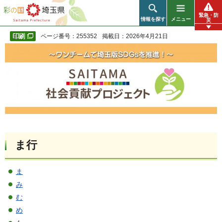
彩の国 埼玉県
緊急・防
情報を探す
メニュー
災
ページ番号：255352
掲載日：2026年4月21日
ま行
ま
み
む
め