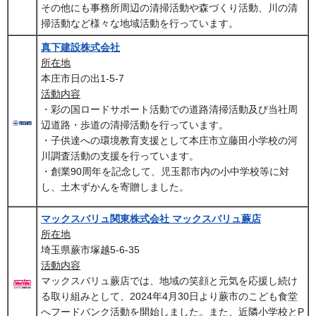
その他にも事務所周辺の清掃活動や森づくり活動、川の清
掃活動など様々な地域活動を行っています。
真下建設株式会社
所在地
本庄市日の出1-5-7
活動内容
・彩の国ロードサポート活動での道路清掃活動及び当社周
辺道路・歩道の清掃活動を行っています。
・子供達への環境教育支援として本庄市立藤田小学校の河
川調査活動の支援を行っています。
・創業90周年を記念して、児玉郡市内の小中学校等に対
し、土木ずかんを寄贈しました。
マックスバリュ関東株式会社 マックスバリュ蕨店
所在地
埼玉県蕨市塚越5-6-35
活動内容
マックスバリュ蕨店では、地域の笑顔と元気を応援し続け
る取り組みとして、2024年4月30日より蕨市のこども食堂
へフードバンク活動を開始しました。また、近隣小学校とP