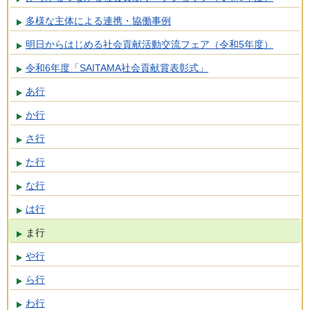
多様な主体による連携・協働事例
明日からはじめる社会貢献活動交流フェア（令和5年度）
令和6年度「SAITAMA社会貢献賞表彰式」
あ行
か行
さ行
た行
な行
は行
ま行
や行
ら行
わ行