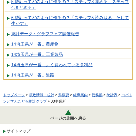
5.統計ってどのように作るの？「ステップ3.集める、ステップ
4.まとめる」
6.統計ってどのように作るの？「ステップ5.読み取る、そして
生かす」
統計データ・グラフフェア開催報告
14埼玉県が一番…農産物
14埼玉県が一番…工業製品
14埼玉県が一番…よく買われている食料品
14埼玉県が一番…道路
トップページ
>
県政情報・統計
>
県概要
>
組織案内
>
総務部
>
統計課
>
コバト
ンと学ぶこども統計クラブ
> 03事業所
ページの先頭へ戻る
サイトマップ