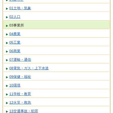
01土地・気象
02人口
03事業所
04農業
05工業
06商業
07運輸・通信
08電気・ガス・上下水道
09保健・福祉
10環境
11学校・教育
12火災・救急
13交通事故・犯罪