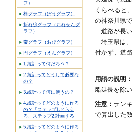
フ）
くらべると、全
棒グラフ（ぼうグラフ）
の神奈川県
折れ線グラフ（おれせんグ
道路が長
ラフ）
埼玉県は、
帯グラフ（おびグラフ）
付かず、道
円グラフ（えんグラフ）
1.統計って何だろう？
2.統計ってどうして必要な
用語の説明
の？
船延長を除
3.統計って何に使うの？
注意：
ラン
4.統計ってどのように作る
の？「ステップ1.とらえ
で算出した
る、ステップ2.計画する」
5.統計ってどのように作る