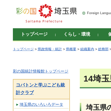
彩の国 埼玉県
Foreign Langu
トップページ
くらし・環境
トップページ
>
県政情報・統計
>
県概要
>
組織案内
>
総務部
彩の国統計情報館トップページ
14埼
コバトンと学ぶこども統
計クラブ
埼玉県のいろいろデータ
埼玉県