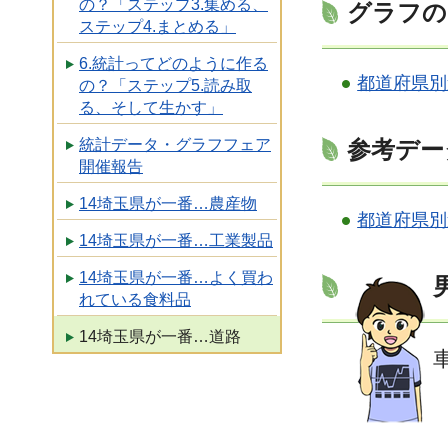
の？「ステップ3.集める、
グラフの
ステップ4.まとめる」
6.統計ってどのように作る
都道府県別
の？「ステップ5.読み取
る、そして生かす」
参考デー
統計データ・グラフフェア
開催報告
14埼玉県が一番…農産物
都道府県別
14埼玉県が一番…工業製品
14埼玉県が一番…よく買わ
れている食料品
14埼玉県が一番…道路