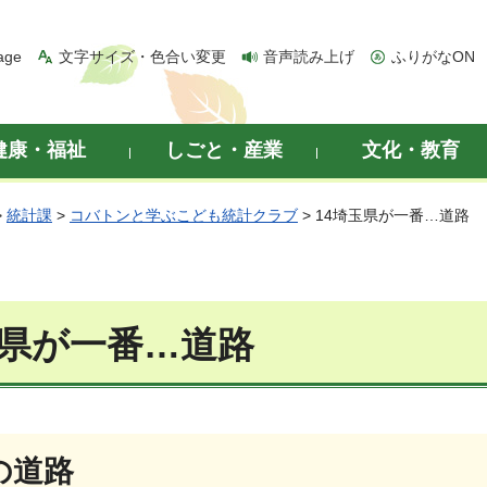
age
文字サイズ・色合い変更
音声読み上げ
ふりがなON
健康・福祉
しごと・産業
文化・教育
>
統計課
>
コバトンと学ぶこども統計クラブ
> 14埼玉県が一番…道路
玉県が一番…道路
の道路