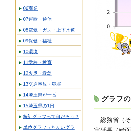
06商業
07運輸・通信
08電気・ガス・上下水道
09保健・福祉
10環境
11学校・教育
12火災・救急
13交通事故・犯罪
14埼玉県が一番
グラフの
15埼玉県の1日
統計グラフって何だろう？
総務省（そ
単位グラフ（たんいグラ
実延長（総面