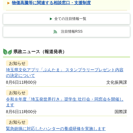
物価高騰等に関連する相談窓口・支援制度
全ての注目情報一覧
注目情報RSS
県政ニュース（報道発表）
お知らせ
埼玉県文化アプリ「ぶんたま」 スタンプラリープレゼント内容
の決定について
8月6日11時00分
文化振興課
お知らせ
令和８年度「埼玉発世界行き」奨学生 壮行会・同窓会を開催し
ます
8月6日11時00分
国際課
お知らせ
緊急銃猟に対応したハンターの養成研修を実施します