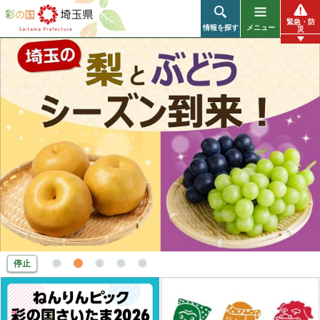
彩の国 埼
緊急・防
情報を探す
メニュー
災
玉県
停止