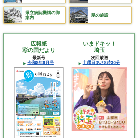
県立病院機構の御
県の施設
案内
広報紙
いまドキッ！
彩の国だより
埼玉
最新号
次回放送
令和8年8月号
土曜日あさ8時30分