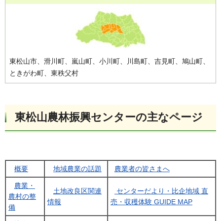
東松山市、滑川町、嵐山町、小川町、川島町、吉見町、鳩山町、
ときがわ町、東秩父村
東松山農林振興センターの主なページ
概要
地域農業の話題
農業者の皆さまへ
農業・
土地改良区関連
センターだより・比企地域 直
農村の整
情報
売・収穫体験 GUIDE MAP
備