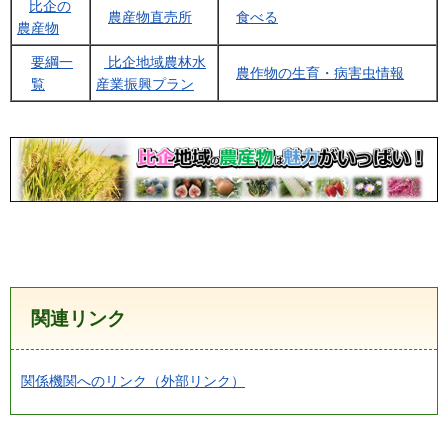
比企の
農産物直売所
食べる
農産物
要綱一
比企地域農林水
農作物の生育・病害虫情報
覧
産業振興プラン
関連リンク
関係機関へのリンク（外部リンク）