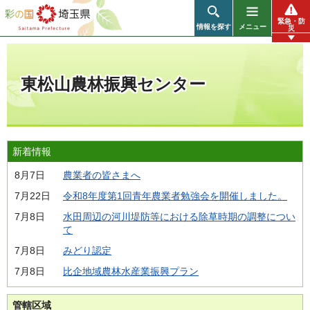
彩の国 埼玉県
緊急・防
情報を探す
メニュー
災
東松山農林振興センター
新着情報
8月7日
農業者の皆さまへ
7月22日
令和8年度第1回青年農業者勉強会を開催しました。
7月8日
水田周辺の河川堤防等における除草時期の調整につい
て
7月8日
みどり認定
7月8日
比企地域農林水産業振興プラン
管轄区域