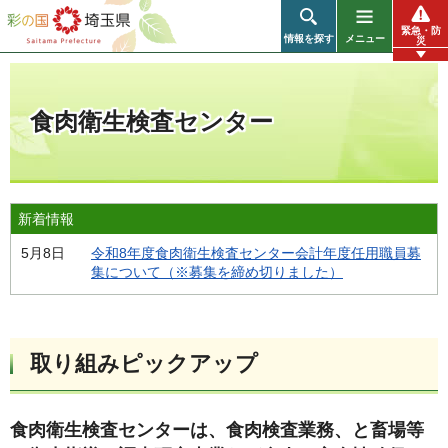
彩の国 埼玉県
緊急・防
情報を探す
メニュー
災
食肉衛生検査センター
新着情報
5月8日
令和8年度食肉衛生検査センター会計年度任用職員募
集について（※募集を締め切りました）
取り組みピックアップ
食肉衛生検査センターは、食肉検査業務、と畜場等