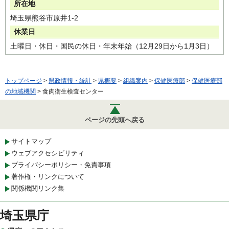
所在地
埼玉県熊谷市原井1-2
休業日
土曜日・休日・国民の休日・年末年始（12月29日から1月3日）
トップページ
>
県政情報・統計
>
県概要
>
組織案内
>
保健医療部
>
保健医療部
の地域機関
> 食肉衛生検査センター
ページの先頭へ戻る
サイトマップ
ウェブアクセシビリティ
プライバシーポリシー・免責事項
著作権・リンクについて
関係機関リンク集
埼玉県庁