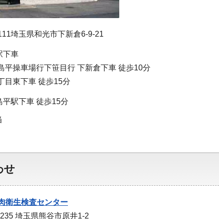
111埼玉県和光市下新倉6-9-21
駅下車
島平操車場行下笹目行 下新倉下車 徒歩10分
丁目東下車 徒歩15分
平駅下車 徒歩15分
当
わせ
肉衛生検査センター
0235 埼玉県熊谷市原井1-2