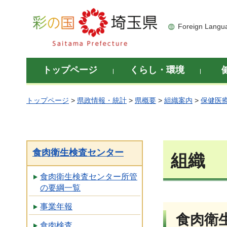
彩の国 埼玉県
Foreign Langu
トップページ
くらし・環境
トップページ
>
県政情報・統計
>
県概要
>
組織案内
>
保健医
食肉衛生検査センター
組織
食肉衛生検査センター所管
の要綱一覧
事業年報
食肉衛
食肉検査