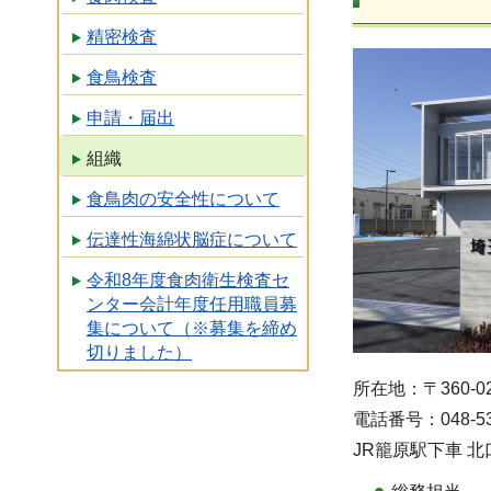
精密検査
食鳥検査
申請・届出
組織
食鳥肉の安全性について
伝達性海綿状脳症について
令和8年度食肉衛生検査セ
ンター会計年度任用職員募
集について（※募集を締め
切りました）
所在地：〒360-0
電話番号：048-53
JR籠原駅下車 北