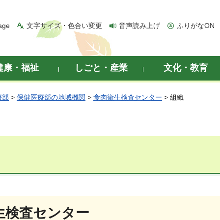
age
文字サイズ・色合い変更
音声読み上げ
ふりがなON
健康・福祉
しごと・産業
文化・教育
療部
>
保健医療部の地域機関
>
食肉衛生検査センター
> 組織
生検査センター