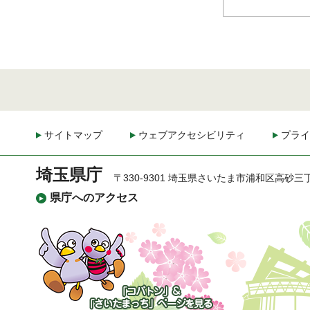
サイトマップ
ウェブアクセシビリティ
プライ
埼玉県庁
〒330-9301 埼玉県さいたま市浦和区高砂三
県庁へのアクセス
「コバトン」&「さいた