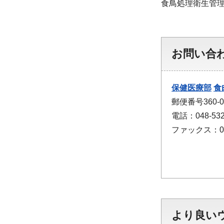
食鳥処理衛生管
お問い合
保健医療部
食
郵便番号360-
電話：048-532
ファックス：048
より良い