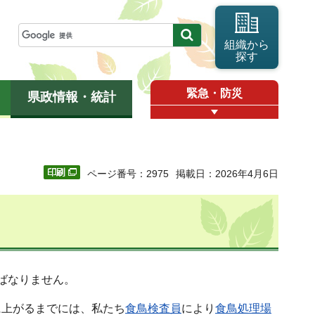
組織から
探す
緊急・防災
県政情報・統計
ページ番号：2975
掲載日：2026年4月6日
ばなりません。
に上がるまでには、私たち
食鳥検査員
により
食鳥処理場