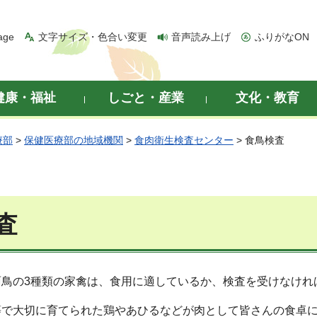
age
文字サイズ・色合い変更
音声読み上げ
ふりがなON
健康・福祉
しごと・産業
文化・教育
療部
>
保健医療部の地域機関
>
食肉衛生検査センター
> 食鳥検査
査
面鳥の3種類の家禽は、食用に適しているか、検査を受けなけれ
等で大切に育てられた鶏やあひるなどが肉として皆さんの食卓