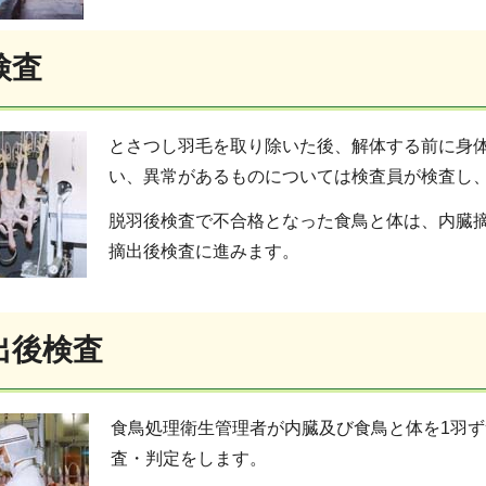
検査
とさつし羽毛を取り除いた後、解体する前に身
い、異常があるものについては検査員が検査し
脱羽後検査で不合格となった食鳥と体は、内臓
摘出後検査に進みます。
出後検査
食鳥処理衛生管理者が内臓及び食鳥と体を1羽
査・判定をします。