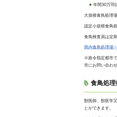
年間30万
大規模食鳥処理
認定小規模食鳥
食鳥検査員は定
県内食鳥処理場一
※政令指定都市
市にお問い合わ
食鳥処理
獣医師、獣医学
とができます。