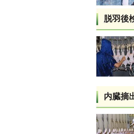
脱羽後
内臓摘