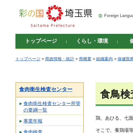
彩の国 埼玉県
Foreign Langu
トップページ
くらし・環境
トップページ
>
県政情報・統計
>
県概要
>
組織案内
>
保健医
食肉衛生検査センター
食鳥検
食肉衛生検査センター所管
の要綱一覧
鶏、あひる、七
事業年報
そこで、養鶏場
食肉検査