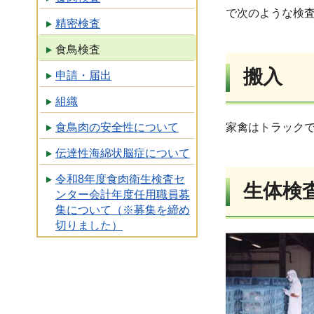
で次のような検
精密検査
食鳥検査
搬入
申請・届出
組織
食鳥肉の安全性について
家禽はトラック
伝達性海綿状脳症について
令和8年度食肉衛生検査セ
生体検
ンター会計年度任用職員募
集について（※募集を締め
切りました）