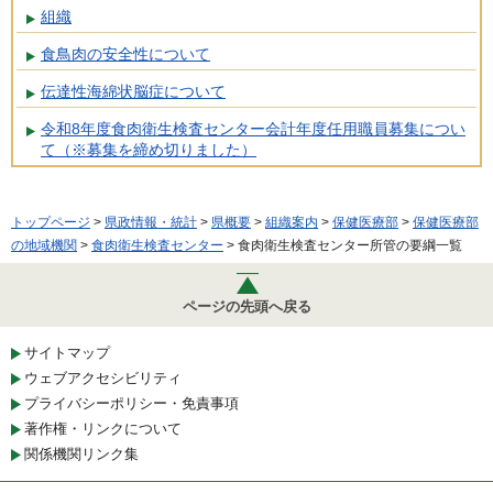
組織
食鳥肉の安全性について
伝達性海綿状脳症について
令和8年度食肉衛生検査センター会計年度任用職員募集につい
て（※募集を締め切りました）
トップページ
>
県政情報・統計
>
県概要
>
組織案内
>
保健医療部
>
保健医療部
の地域機関
>
食肉衛生検査センター
> 食肉衛生検査センター所管の要綱一覧
ページの先頭へ戻る
サイトマップ
ウェブアクセシビリティ
プライバシーポリシー・免責事項
著作権・リンクについて
関係機関リンク集