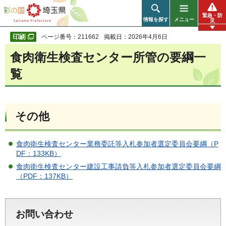
彩の国 埼玉県
緊急・防
情報を探す
メニュー
災
ページ番号：211662
掲載日：2026年4月6日
食肉衛生検査センター所管の要綱一
覧
その他
食肉衛生検査センター業務委託等入札参加者選定委員会要綱（P
DF：133KB）
食肉衛生検査センター建設工事請負等入札参加者選定委員会要綱
（PDF：137KB）
お問い合わせ