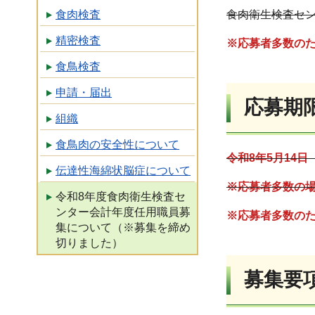
食肉検査
食肉衛生検査セ
精密検査
※応募者多数の
食鳥検査
申請・届出
応募期
組織
食鳥肉の安全性について
令和8年5月14
伝達性海綿状脳症について
※応募者多数の場
令和8年度食肉衛生検査セ
ンター会計年度任用職員募
※応募者多数の
集について（※募集を締め
切りました）
募集要