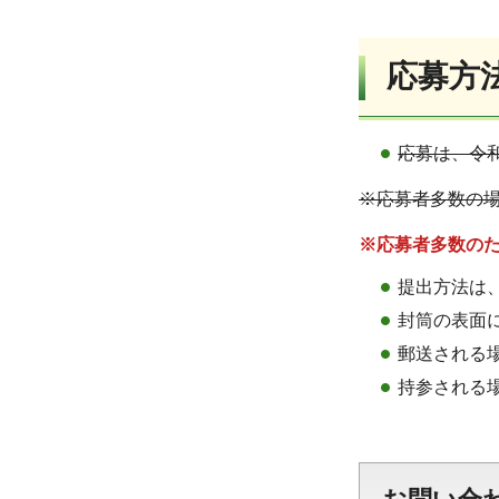
応募方
応募は、令
※応募者多数の場
※応募者多数の
提出方法は
封筒の表面
郵送される
持参される場