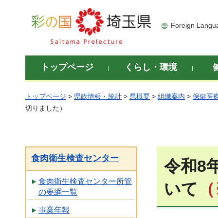
彩の国 埼玉県
Foreign Langu
トップページ
くらし・環境
トップページ
>
県政情報・統計
>
県概要
>
組織案内
>
保健医
切りました）
食肉衛生検査センター
令和8
食肉衛生検査センター所管
いて
（
の要綱一覧
事業年報