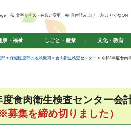
age
文字サイズ・色合い変更
音声読み上げ
ふりがなON
健康・福祉
しごと・産業
文化・教育
療部
>
保健医療部の地域機関
>
食肉衛生検査センター
> 令和8年度食
年度食肉衛生検査センター会
※募集を締め切りました）