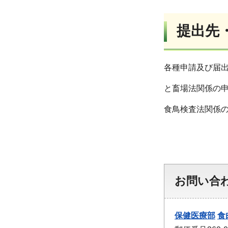
提出先
各種申請及び届
と畜場法関係の
食鳥検査法関係
お問い合
保健医療部
食