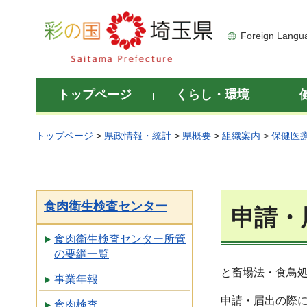
彩の国 埼玉県
Foreign Langu
トップページ
くらし・環境
トップページ
>
県政情報・統計
>
県概要
>
組織案内
>
保健医
食肉衛生検査センター
申請・
食肉衛生検査センター所管
の要綱一覧
と畜場法・食鳥
事業年報
申請・届出の際
食肉検査