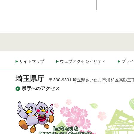
サイトマップ
ウェブアクセシビリティ
プライ
埼玉県庁
〒330-9301 埼玉県さいたま市浦和区高砂三
県庁へのアクセス
「コバトン」&「さいた