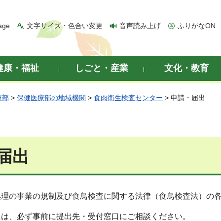
age
文字サイズ・色合い変更
音声読み上げ
ふりがなON
健康・福祉
しごと・産業
文化・教育
療部
>
保健医療部の地域機関
>
食肉衛生検査センター
> 申請・届出
届出
処理の事業の規制及び食鳥検査に関する法律（食鳥検査法）の
には、必ず事前に提出先・受付窓口にご相談ください。