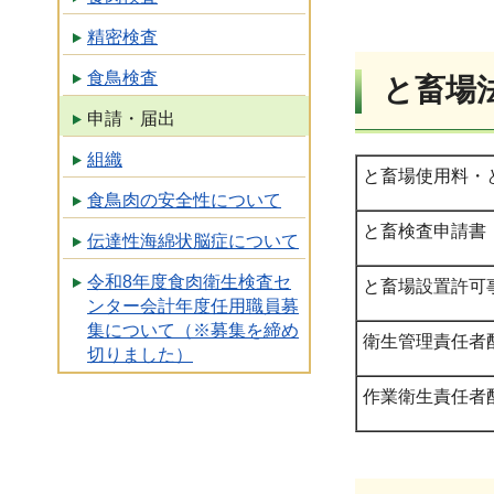
精密検査
食鳥検査
と畜場
申請・届出
組織
と畜場使用料・
食鳥肉の安全性について
と畜検査申請書
伝達性海綿状脳症について
令和8年度食肉衛生検査セ
と畜場設置許可
ンター会計年度任用職員募
集について（※募集を締め
衛生管理責任者
切りました）
作業衛生責任者