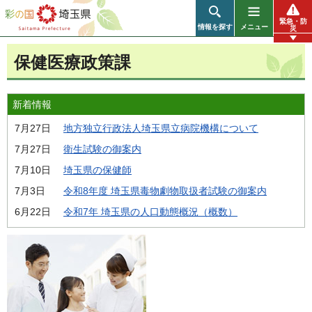
彩の国 埼玉県
緊急・防
情報を探す
メニュー
災
保健医療政策課
新着情報
7月27日
地方独立行政法人埼玉県立病院機構について
7月27日
衛生試験の御案内
7月10日
埼玉県の保健師
7月3日
令和8年度 埼玉県毒物劇物取扱者試験の御案内
6月22日
令和7年 埼玉県の人口動態概況（概数）