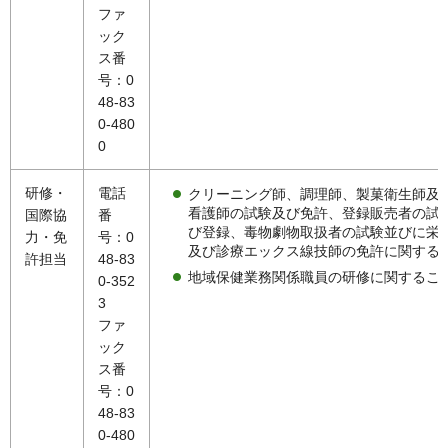
ファ
ック
ス番
号：0
48-83
0-480
0
研修・
電話
クリーニング師、調理師、製菓衛生師及
看護師の試験及び免許、登録販売者の試
国際協
番
び登録、毒物劇物取扱者の試験並びに栄
力・免
号：0
及び診療エックス線技師の免許に関する
許担当
48-83
地域保健業務関係職員の研修に関するこ
0-352
3
ファ
ック
ス番
号：0
48-83
0-480