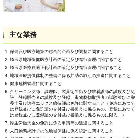
主な業務
保健及び医療施策の総合的企画及び調整に関すること
埼玉県地域保健医療計画の策定及び進行管理に関すること
埼玉県医療費適正化計画の策定及び進行管理に関すること
地域医療提供体制の整備に係る共助の取組の推進に関すること
健康危機管理に関すること
クリーニング師、調理師、製菓衛生師及び准看護師の試験及び免
許、登録販売者の試験及び登録、毒物劇物取扱者の試験並びに栄
養士及び診療エックス線技師の免許に関すること（免許にあつて
は登録並びに免許証の交付及び書換えに係るもの、登録にあつて
は登録並びに登録証の交付及び書換えに係るものに限る。）
厚生労働大臣の免許に係る申請等の進達に関すること
人口動態統計その他地域保健に係る統計に関すること