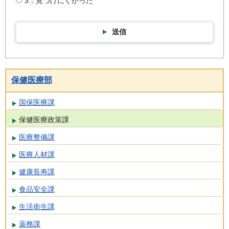
3：見つけにくかった
送信
保健医療部
国保医療課
保健医療政策課
医療整備課
医療人材課
健康長寿課
食品安全課
生活衛生課
薬務課