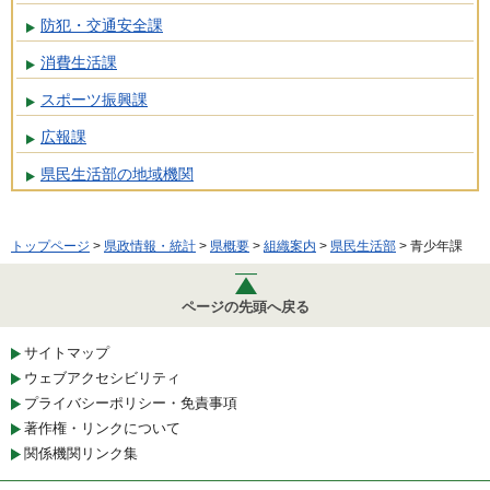
防犯・交通安全課
消費生活課
スポーツ振興課
広報課
県民生活部の地域機関
トップページ
>
県政情報・統計
>
県概要
>
組織案内
>
県民生活部
> 青少年課
ページの先頭へ戻る
サイトマップ
ウェブアクセシビリティ
プライバシーポリシー・免責事項
著作権・リンクについて
関係機関リンク集