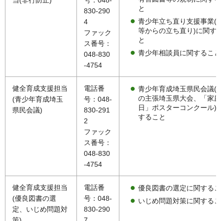
当(非行防止)
号：048-
と
830-290
青少年立ち直り支援事業(
4
等からの立ち直り)に関す
ファック
と
ス番号：
青少年相談員に関すること
048-830
-4754
健全育成支援担当
電話番
青少年育成埼玉県民会議(
の主張埼玉県大会、「家庭
(青少年育成埼玉
号：048-
日」ポスターコンクール)
県民会議)
830-291
すること
2
ファック
ス番号：
048-830
-4754
健全育成支援担当
電話番
優良図書の選定に関するこ
(優良図書の選
号：048-
いじめ問題対策に関するこ
定、いじめ問題対
830-290
策)
7