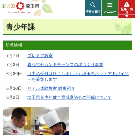
彩の国 埼玉県
緊急・防
情報を探す
メニュー
災
青少年課
新着情報
7月7日
プレミア教室
7月3日
青少年セカンドチャンスの場づくり事業
6月30日
（申込受付は終了しました）埼玉県ネットアドバイザ
ーを募集します
6月30日
リアル体験教室 教室紹介
6月2日
埼玉県青少年健全育成審議会の開催について