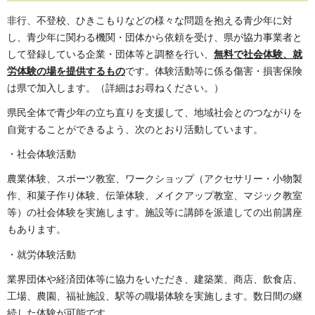
非行、不登校、ひきこもりなどの様々な問題を抱える青少年に対
し、青少年に関わる機関・団体から依頼を受け、県が協力事業者と
して登録している企業・団体等と調整を行い、
無料で社会体験、就
労体験の場を提供するもの
です。体験活動等に係る傷害・損害保険
は県で加入します。（詳細はお尋ねください。）
県民全体で青少年の立ち直りを支援して、地域社会とのつながりを
自覚することができるよう、次のとおり活動しています。
・社会体験活動
農業体験、スポーツ教室、ワークショップ（アクセサリー・小物製
作、和菓子作り体験、伝筆体験、メイクアップ教室、マジック教室
等）の社会体験を実施します。施設等に講師を派遣しての出前講座
もあります。
・就労体験活動
業界団体や経済団体等に協力をいただき、建築業、商店、飲食店、
工場、農園、福祉施設、駅等の職場体験を実施します。数日間の継
続した体験が可能です。