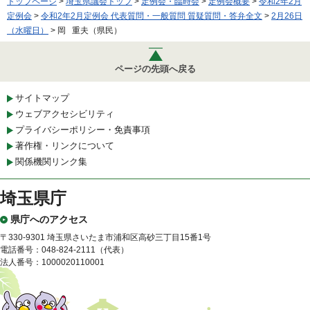
トップページ
>
埼玉県議会トップ
>
定例会・臨時会
>
定例会概要
>
令和2年2月
定例会
>
令和2年2月定例会 代表質問・一般質問 質疑質問・答弁全文
>
2月26日
（水曜日）
> 岡 重夫（県民）
ページの先頭へ戻る
サイトマップ
ウェブアクセシビリティ
プライバシーポリシー・免責事項
著作権・リンクについて
関係機関リンク集
埼玉県庁
県庁へのアクセス
〒330-9301 埼玉県さいたま市浦和区高砂三丁目15番1号
電話番号：048-824-2111（代表）
法人番号：1000020110001