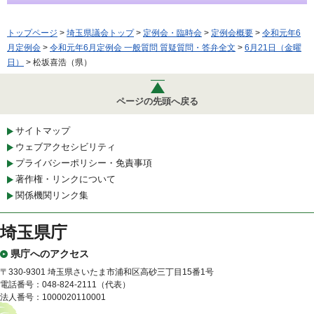
トップページ
>
埼玉県議会トップ
>
定例会・臨時会
>
定例会概要
>
令和元年6
月定例会
>
令和元年6月定例会 一般質問 質疑質問・答弁全文
>
6月21日（金曜
日）
> 松坂喜浩（県）
ページの先頭へ戻る
サイトマップ
ウェブアクセシビリティ
プライバシーポリシー・免責事項
著作権・リンクについて
関係機関リンク集
埼玉県庁
県庁へのアクセス
〒330-9301 埼玉県さいたま市浦和区高砂三丁目15番1号
電話番号：048-824-2111（代表）
法人番号：1000020110001