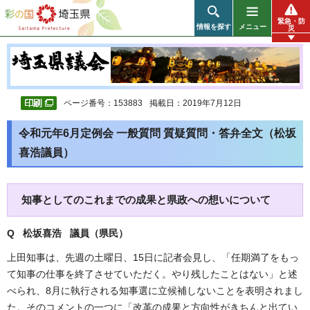
彩の国 埼玉県
緊急・防
情報を探す
メニュー
災
ページ番号：153883
掲載日：2019年7月12日
令和元年6月定例会 一般質問 質疑質問・答弁全文（松坂
喜浩議員）
知事としてのこれまでの成果と県政への想いについて
Q 松坂喜浩 議員（県民
）
上田知事は、先週の土曜日、15日に記者会見し、「任期満了をもっ
て知事の仕事を終了させていただく。やり残したことはない」と述
べられ、8月に執行される知事選に立候補しないことを表明されまし
た。そのコメントの一つに「改革の成果と方向性がきちんと出てい