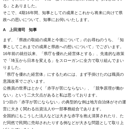
る」とありました。
そこで、4期16年間、知事としての成果とこれから将来に向けて県
政への思いについて、知事にお伺いいたします。
A 上田清司 知事
まず、「県政の取組の成果と今後について」のお尋ねのうち、「知
事としてこれまでの成果と県政への想いについて」でございます。
16年前の就任以来、「県庁を優れた経営体とする」、先進的な政策
で「埼玉から日本を変える」をスローガンに全力で取り組んでまい
りました。
「県庁を優れた経営体」にするためには、まず手掛けたのは職員の
意識改革でございます。
公務員の世界はとかく「赤字が苦にならない」、「競争原理が働か
ない」という二大欠点があると私は思っております。
1つ目の「赤字が苦にならない」の典型的な例は地方自治体がその運
営に大きく関わる出資法人や一部事務組合であります。
全国的にもこうした法人などは大きな赤字を抱え清算されたり、た
だ同然で民間に売却されたりする例などが大きな問題として取り上