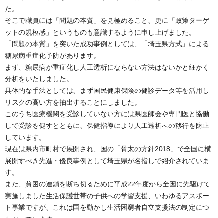
た。
そこで職員には「問題の本質」を見極めること、更に「政策ターゲ
ットの規模感」というものも意識するように申し上げました。
「問題の本質」を突いた成功事例としては、「埼玉県方式」による
糖尿病重症化予防があります。
まず、糖尿病が重症化し人工透析にならない方法はないかと細かく
分析をいたしました。
具体的な手法としては、まず国民健康保険の健診データ等を活用し
リスクの高い方を抽出することにしました。
このうち医療機関を受診していない方には県医師会や専門医と協働
して受診を促すとともに、保健指導により人工透析への移行を防止
しています。
現在は県内市町村で展開され、国の「骨太の方針2018」で全国に横
展開すべき先進・優良事例として埼玉県が名指しで紹介されていま
す。
また、貧困の連鎖を断ち切るために平成22年度から全国に先駆けて
実施しました生活保護世帯の子供への学習支援、いわゆるアスポー
ト事業ですが、これは国を動かし生活困窮者自立支援法の制定につ