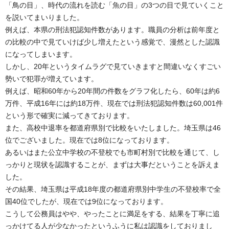
「鳥の目」、時代の流れを読む「魚の目」の3つの目で見ていくこと
を説いてまいりました。
例えば、本県の刑法犯認知件数があります。職員の分析は前年度と
の比較の中で見ていけば少し増えたという感覚で、漫然とした認識
になってしまいます。
しかし、20年というタイムラグで見ていきますと間違いなくすごい
勢いで犯罪が増えています。
例えば、昭和60年から20年間の件数をグラフ化したら、60年は約6
万件、平成16年には約18万件、現在では刑法犯認知件数は60,001件
という形で確実に減ってきております。
また、高校中退率を都道府県別で比較をいたしました。埼玉県は46
位でございました。現在では8位になっております。
あるいはまた公立中学校の不登校でも市町村別で比較を通じて、し
っかりと現状を認識することが、まずは大事だということを訴えま
した。
その結果、埼玉県は平成18年度の都道府県別中学生の不登校率で全
国40位でしたが、現在では9位になっております。
こうして公務員はやや、やったことに満足をする、結果を丁寧に追
っかけてる人が少なかったというふうに私は認識をしておりまし