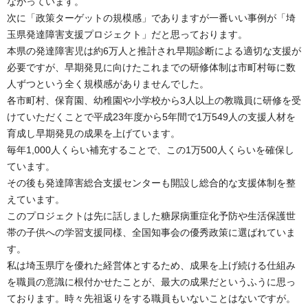
ながっています。
次に「政策ターゲットの規模感」でありますが一番いい事例が「埼
玉県発達障害支援プロジェクト」だと思っております。
本県の発達障害児は約6万人と推計され早期診断による適切な支援が
必要ですが、早期発見に向けたこれまでの研修体制は市町村毎に数
人ずつという全く規模感がありませんでした。
各市町村、保育園、幼稚園や小学校から3人以上の教職員に研修を受
けていただくことで平成23年度から5年間で1万549人の支援人材を
育成し早期発見の成果を上げています。
毎年1,000人くらい補充することで、この1万500人くらいを確保し
ています。
その後も発達障害総合支援センターも開設し総合的な支援体制を整
えています。
このプロジェクトは先に話しました糖尿病重症化予防や生活保護世
帯の子供への学習支援同様、全国知事会の優秀政策に選ばれていま
す。
私は埼玉県庁を優れた経営体とするため、成果を上げ続ける仕組み
を職員の意識に根付かせたことが、最大の成果だというふうに思っ
ております。時々先祖返りをする職員もいないことはないですが。