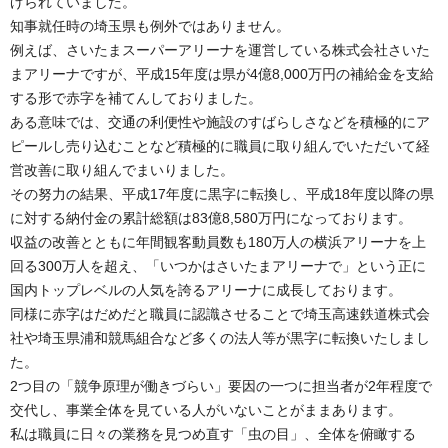
げられていました。
知事就任時の埼玉県も例外ではありません。
例えば、さいたまスーパーアリーナを運営している株式会社さいた
まアリーナですが、平成15年度は県が4億8,000万円の補給金を支給
する形で赤字を補てんしておりました。
ある意味では、交通の利便性や施設のすばらしさなどを積極的にア
ピールし売り込むことなど積極的に職員に取り組んでいただいて経
営改善に取り組んでまいりました。
その努力の結果、平成17年度に黒字に転換し、平成18年度以降の県
に対する納付金の累計総額は83億8,580万円になっております。
収益の改善とともに年間観客動員数も180万人の横浜アリーナを上
回る300万人を超え、「いつかはさいたまアリーナで」という正に
国内トップレベルの人気を誇るアリーナに成長しております。
同様に赤字はだめだと職員に認識させることで埼玉高速鉄道株式会
社や埼玉県浦和競馬組合など多くの法人等が黒字に転換いたしまし
た。
2つ目の「競争原理が働きづらい」要因の一つに担当者が2年程度で
交代し、事業全体を見ている人がいないことがままあります。
私は職員に日々の業務を見つめ直す「虫の目」、全体を俯瞰する