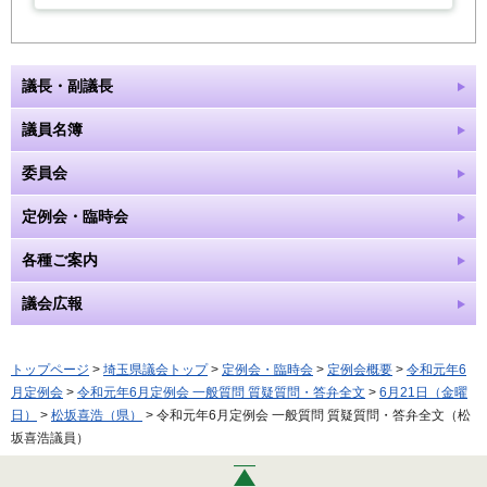
議長・副議長
議員名簿
委員会
定例会・臨時会
各種ご案内
議会広報
トップページ
>
埼玉県議会トップ
>
定例会・臨時会
>
定例会概要
>
令和元年6
月定例会
>
令和元年6月定例会 一般質問 質疑質問・答弁全文
>
6月21日（金曜
日）
>
松坂喜浩（県）
> 令和元年6月定例会 一般質問 質疑質問・答弁全文（松
坂喜浩議員）