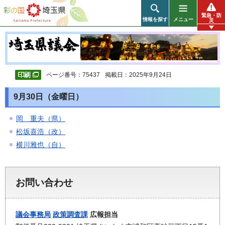
彩の国 埼玉県
緊急・防
情報を探す
メニュー
災
ページ番号：75437
掲載日：2025年9月24日
9月30日（金曜日）
岡 重夫（県）
松坂喜浩（改）
横川雅也（自）
お問い合わせ
議会事務局
政策調査課
広報担当