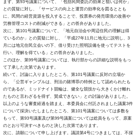
まず、第93号議案について、「包括民間委託の効果と狙いは何か」
との質疑に対し、「サービスの向上と運営の効率化を図るととも
に、民間の経営資源を投入することで、投票券の発売環境の改善や
労務管理コストの削減ができる」との答弁がありました。
次に、第101号議案について、「地元自治会や周辺住民の理解は得
ているのか」との質疑に対し、「平成27年11月に地元に説明し、3
月には地元住民立会いの下、借り受けた照明設備を使ってテストを
行い、理解を得ている」との答弁がありました。
このほか、第99号議案については、執行部からの詳細な説明をもっ
て了承した次第であります。
続いて、討論に入りましたところ、第101号議案に反対の立場か
ら、「公営ギャンブルは、刑法の賭博罪の特例として認められたも
のであるが、ミッドナイト競輪は、健全な競技から大きくかけ離れ
たものと言わざるを得ず、賛成できない」との討論がありました。
以上のような審査経過を踏まえ、本委員会に付託されました議案3件
について採決いたしましたところ、第101号議案については多数を
もって、第93号議案及び第99号議案については総員をもって、原案
のとおり可決すべきものと決した次第であります。
次に、請願について申し上げます。議請第4号につきましては、不採