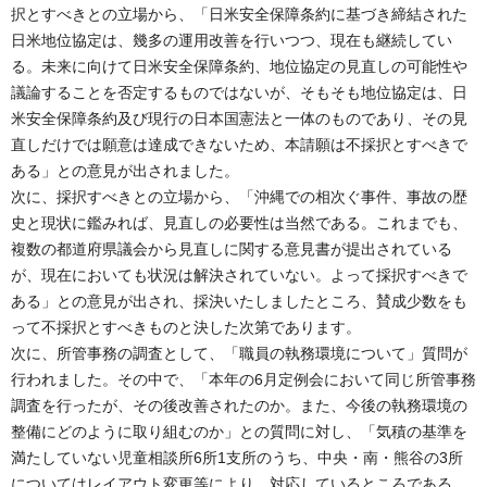
択とすべきとの立場から、「日米安全保障条約に基づき締結された
日米地位協定は、幾多の運用改善を行いつつ、現在も継続してい
る。未来に向けて日米安全保障条約、地位協定の見直しの可能性や
議論することを否定するものではないが、そもそも地位協定は、日
米安全保障条約及び現行の日本国憲法と一体のものであり、その見
直しだけでは願意は達成できないため、本請願は不採択とすべきで
ある」との意見が出されました。
次に、採択すべきとの立場から、「沖縄での相次ぐ事件、事故の歴
史と現状に鑑みれば、見直しの必要性は当然である。これまでも、
複数の都道府県議会から見直しに関する意見書が提出されている
が、現在においても状況は解決されていない。よって採択すべきで
ある」との意見が出され、採決いたしましたところ、賛成少数をも
って不採択とすべきものと決した次第であります。
次に、所管事務の調査として、「職員の執務環境について」質問が
行われました。その中で、「本年の6月定例会において同じ所管事務
調査を行ったが、その後改善されたのか。また、今後の執務環境の
整備にどのように取り組むのか」との質問に対し、「気積の基準を
満たしていない児童相談所6所1支所のうち、中央・南・熊谷の3所
についてはレイアウト変更等により、対応しているところである。