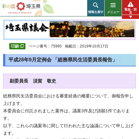
彩の国 埼玉県
緊急・防
情報を探す
メニュー
災
ページ番号：75995
掲載日：2019年10月17日
平成28年9月定例会 「総務県民生活委員長報告」
副委員長 須賀 敬史
総務県民生活委員会における審査経過の概要について、御報告申し
上げます。
本委員会に付託されました案件は、議案3件及び請願1件でありま
す。
以下、これらの議案等に関して行われた主な論議について申し上げ
ます。