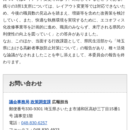
残りの3所1支所については、レイアウト変更等では対応できないた
め、今後の職員数の見込みを踏まえ、増築等を含めた改善策を検討
していく。また、快適な執務環境を実現するために、エコオフィス
化改修事業等を計画的に進め、職員のみならず、来庁される県民の
利便性の向上を図っていく」との答弁がありました。
なお、このほか、当面する行政課題として、県民生活部から「埼玉
県における高齢者事故防止対策について」の報告があり、種々活発
な論議がなされましたことを申し添えまして、本委員会の報告を終
わります。
お問い合わせ
議会事務局
政策調査課
広報担当
郵便番号330-9301 埼玉県さいたま市浦和区高砂三丁目15番1
号 議事堂1階
電話：
048-830-6257
ファックス：048-830-4923