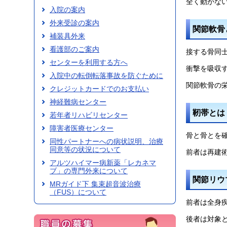
全く動かな
入院の案内
外来受診の案内
関節軟骨
補装具外来
看護部のご案内
接する骨同
センターを利用する方へ
衝撃を吸収
入院中の転倒転落事故を防ぐために
関節軟骨の
クレジットカードでのお支払い
神経難病センター
靭帯とは
若年者リハビリセンター
障害者医療センター
骨と骨とを
同性パートナーへの病状説明、治療
同意等の状況について
前者は再建
アルツハイマー病新薬「レカネマ
ブ」の専門外来について
関節リウ
MRガイド下 集束超音波治療
（FUS）について
前者は全身
後者は対象