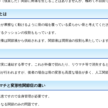
い（強直した）関節に疼痛を生じることはありませんが、極めて不自由
とは
士が摩擦なく動けるように骨の端を覆っている柔らかい骨と考えてくだ
するクッションの役割ももっています。
栄養は関節液から供給されます。関節液は潤滑油の役割も果たしていま
確実に連結する帯です。これが外傷で切れたり、リウマチ等で消失する
術が行われますが、後者の場合は骨の変形も高度な場合が多く、人工関
マチと変形性関節症の違い
疾患ですので全身管理が必要です。
となる関節のみの問題です。