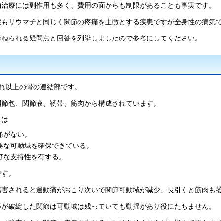
物治療には副作用も多く、費用の面からも制限があることも事実です。
症もリウマチと同じく関節の疼痛を主徴とする疾患ですが全身性の病気
尋ねられる疑問点と回答を列挙しましたので参考にしてください。
それ以上の骨の連結部です。
関節包、関節液、靭帯、筋肉から構成されています。
とは
痛がない。
要な可動域を確保できている。
好な支持性を有する。
です。
傷害されると運動痛がおこり次いで関節可動域が減少、長引くと筋肉も
等が破綻した関節は可動域は残っていても動揺があり役にたちません。