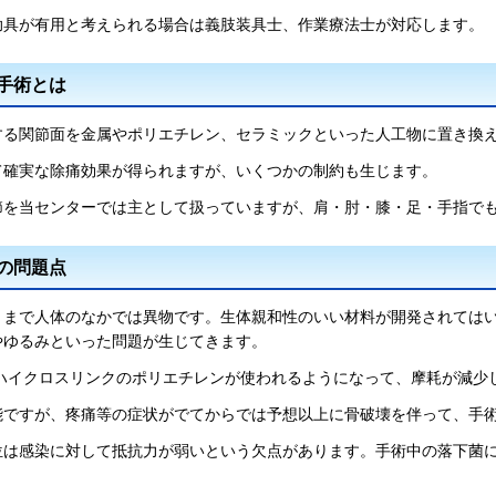
助具が有用と考えられる場合は義肢装具士、作業療法士が対応します。
手術とは
する関節面を金属やポリエチレン、セラミックといった人工物に置き換
て確実な除痛効果が得られますが、いくつかの制約も生じます。
節を当センターでは主として扱っていますが、肩・肘・膝・足・手指で
の問題点
くまで人体のなかでは異物です。生体親和性のいい材料が開発されては
やゆるみといった問題が生じてきます。
以降ハイクロスリンクのポリエチレンが使われるようになって、摩耗が減
能ですが、疼痛等の症状がでてからでは予想以上に骨破壊を伴って、手
位は感染に対して抵抗力が弱いという欠点があります。手術中の落下菌
。