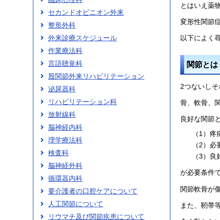
とはいえ薬
セカンドオピニオン外来
変形性関節
整形外科
以下によく
外来診療スケジュール
作業療法科
言語聴覚科
関節とは
股関節外来リハビリテーション
2つないし
泌尿器科
リハビリテーション科
骨、軟骨、
放射線科
良好な関節
脳神経内科
（1）疼
理学療法科
（2）必
検査科
（3）良
脳神経外科
が必要条件
循環器内科
関節軟骨が
要介護者の口腔ケアについて
人工関節について
また、靭帯
リウマチ及び関節疾患について