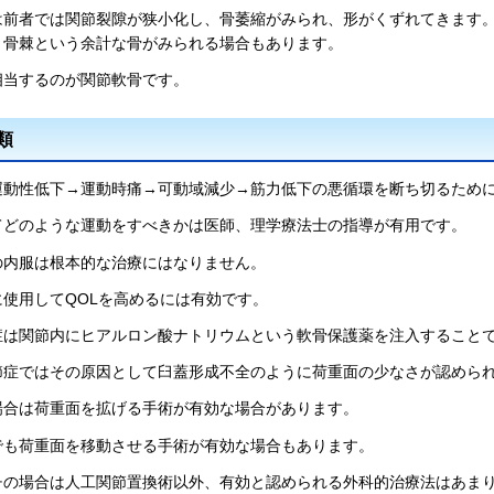
は前者では関節裂隙が狭小化し、骨萎縮がみられ、形がくずれてきます
、骨棘という余計な骨がみられる場合もあります。
相当するのが関節軟骨です。
類
運動性低下→運動時痛→可動域減少→筋力低下の悪循環を断ち切るため
てどのような運動をすべきかは医師、理学療法士の指導が有用です。
の内服は根本的な治療にはなりません。
使用してQOLを高めるには有効です。
症は関節内にヒアルロン酸ナトリウムという軟骨保護薬を注入すること
節症ではその原因として臼蓋形成不全のように荷重面の少なさが認めら
場合は荷重面を拡げる手術が有効な場合があります。
でも荷重面を移動させる手術が有効な場合もあります。
チの場合は人工関節置換術以外、有効と認められる外科的治療法はあま