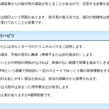
の感染巣からの血行性の感染が生じることがあるので、注意する必要が
では脱臼という問題があります。前方系の進入法では、脱臼の危険性は
を受けておくことが必要です。
リハビリ
かたには当センターでのクリニカルパスをご説明します。
の場合、手術の翌日に離床（車椅子または歩行器歩行）します。
きいとかの特別の理由がなければ、疼痛のない範囲で荷重を進めていき
CPMという器械で持続的に一定のスピードでゆっくり膝の屈伸運動をす
脱臼を起しやすい肢位があれば、担当の訓練士から指導されます。
では入院中は決まった理学療法士が担当します。
個人差がありますが4週間前後です。