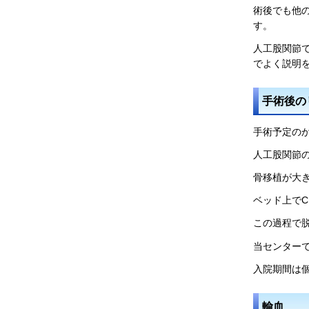
術後でも他
す。
人工股関節
でよく説明
手術後の
手術予定の
人工股関節
骨移植が大
ベッド上で
この過程で
当センター
入院期間は
輸血