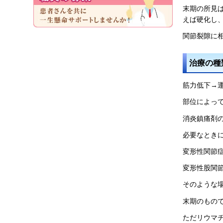
末期の所見
えば硬化し
関節裂隙に
治療の種
筋力低下→
部位によっ
消炎鎮痛剤
必要なときに
変形性関節
変形性股関
そのような
末期のもの
ただリウマ