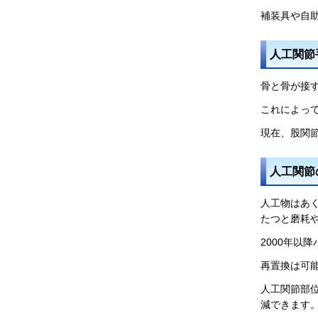
補装具や自
人工関節
骨と骨が接
これによっ
現在、股関
人工関節
人工物はあ
たつと磨耗
2000年
再置換は可
人工関節部
減できます