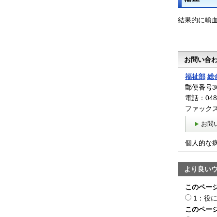
結果的に輸
お問い合
福祉部
総
郵便番号36
電話：048-
ファックス：
お問
個人的な
より良い
このペー
1：役
このペー